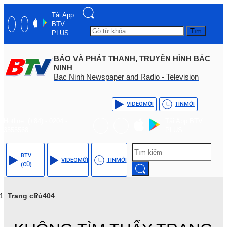
Tải App
BTV
Tìm
PLUS
BÁO VÀ PHÁT THANH, TRUYỀN HÌNH BẮC
NINH
Bac Ninh Newspaper and Radio - Television
VIDEO
MỚI
TIN
MỚI
Hotline: (+84) - 0204 -
Tải App BTV
3555568
PLUS
BTV
VIDEO
MỚI
TIN
MỚI
(CŨ)
Trang chủ
404