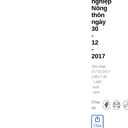
nghiệp
Nông
thôn
ngày
30
-
12
-
2017
Chủ nhật,
31/12/2017
| 09:27:43
1,487
lượt
xem
Chia
sẻ
Chia