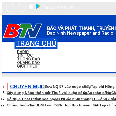
Tải App BTV PLUS
BÁO VÀ PHÁT THANH, TRUYỀN 
Bac Ninh Newspaper and Radio -
TRANG CHỦ
TRUYỀN HÌNH
RADIO
TIN TỨC
THÔNG BÁO
QUẢNG CÁO
GIỚI THIỆU
CHUYÊN MỤC
Đưa NQ 57 vào cuộc sống
Tạp chí Nông
Xây dựng Nông thôn mới
Thuế với cuộc sống
An toàn sống
Gi
Đô thị & Phát triển
Khoa học&CN
Góc nhìn thẳng
TH Công đoà
Chống buôn lậu
ĐBND với Cử tri
Hộp thư truyền hình
Tạp chí 