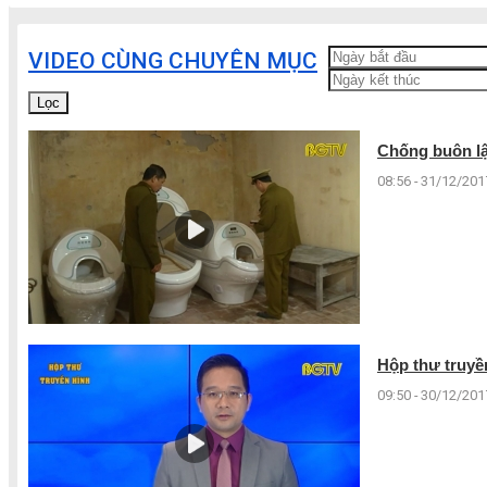
VIDEO CÙNG CHUYÊN MỤC
Lọc
Chống buôn lậu
08:56 - 31/12/201
Hộp thư truyền
09:50 - 30/12/201