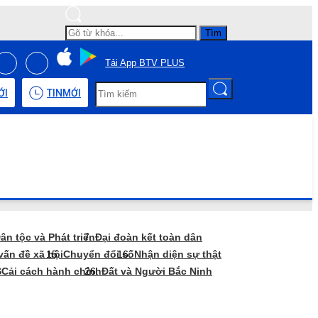
Tìm
Tải App BTV PLUS
ỚI
TIN
MỚI
ân tộc và Phát triển
Đại đoàn kết toàn dân
vấn đề xã hội
Chuyển đổi số
Nhận diện sự thật
S
Cải cách hành chính
Đất và Người Bắc Ninh