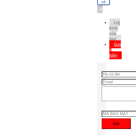
sẻ
Từ
khóa
Lời
bình
của
bạn
Gửi
ý
kiến
Gửi