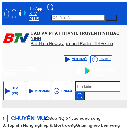
Tải App
BTV
Tìm
PLUS
BÁO VÀ PHÁT THANH, TRUYỀN HÌNH BẮC
NINH
Bac Ninh Newspaper and Radio - Television
VIDEO
MỚI
TIN
MỚI
Hotline: (+84) - 0204 -
Tải App BTV
3555568
PLUS
BTV
VIDEO
MỚI
TIN
MỚI
(CŨ)
CHUYÊN MỤC
Đưa NQ 57 vào cuộc sống
Tạp chí Nông nghiệp & Môi trường
Giảm nghèo bền vững