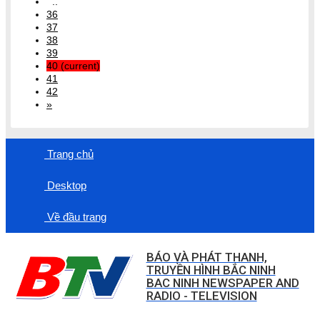
..
36
37
38
39
40
(current)
41
42
»
Trang chủ
Desktop
Về đầu trang
BÁO VÀ PHÁT THANH,
TRUYỀN HÌNH BẮC NINH
BAC NINH NEWSPAPER AND
RADIO - TELEVISION