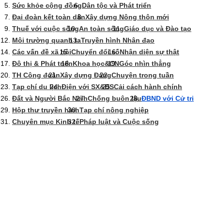
Sức khỏe cộng đồng
Dân tộc và Phát triển
Đại đoàn kết toàn dân
Xây dựng Nông thôn mới
Thuế với cuộc sống
An toàn sống
Giáo dục và Đào tạo
Môi trường quanh ta
Truyền hình Nhân đạo
Các vấn đề xã hội
Chuyển đổi số
Nhận diện sự thật
Đô thị & Phát triển
Khoa học&CN
Góc nhìn thẳng
TH Công đoàn
Xây dựng Đảng
Chuyện trong tuần
Tạp chí du lịch
Điện với SX&ĐS
Cải cách hành chính
Đất và Người Bắc Ninh
Chống buôn lậu
ĐBND với Cử tri
Hộp thư truyền hình
Tạp chí nông nghiệp
Chuyên mục Kinh tế
Pháp luật và Cuộc sống