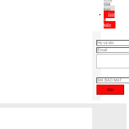
của
bạn
Gửi
ý
kiến
Gửi