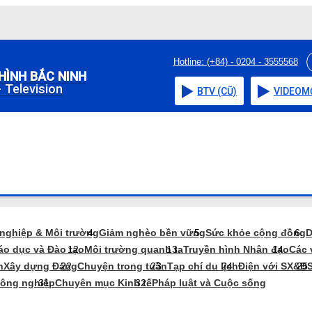
Hotline: (+84) - 0204 - 3555568
HÌNH BẮC NINH
 Television
BTV (CŨ)
VIDEO
M
 nghiệp & Môi trường
Giảm nghèo bền vững
Sức khỏe cộng đồng
D
áo dục và Đào tạo
Môi trường quanh ta
Truyền hình Nhân đạo
Các 
n
Xây dựng Đảng
Chuyện trong tuần
Tạp chí du lịch
Điện với SX&Đ
nông nghiệp
Chuyên mục Kinh tế
Pháp luật và Cuộc sống