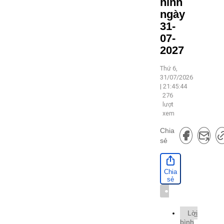
hình
ngày
31-
07-
2027
Thứ 6,
31/07/2026
| 21:45:44
276
lượt
xem
Chia
sẻ
Chia
sẻ
Từ
khóa
Lời
bình