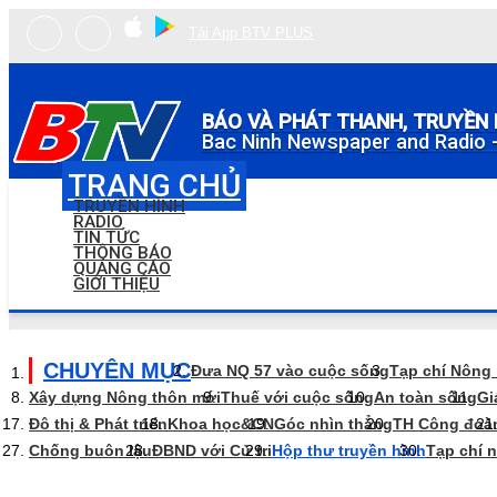
Tải App BTV PLUS
BÁO VÀ PHÁT THANH, TRUYỀN 
Bac Ninh Newspaper and Radio -
TRANG CHỦ
TRUYỀN HÌNH
RADIO
TIN TỨC
THÔNG BÁO
QUẢNG CÁO
GIỚI THIỆU
CHUYÊN MỤC
Đưa NQ 57 vào cuộc sống
Tạp chí Nông
Xây dựng Nông thôn mới
Thuế với cuộc sống
An toàn sống
Gi
Đô thị & Phát triển
Khoa học&CN
Góc nhìn thẳng
TH Công đoà
Chống buôn lậu
ĐBND với Cử tri
Hộp thư truyền hình
Tạp chí 