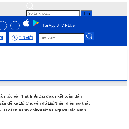
Tìm
Tải App BTV PLUS
ỚI
TIN
MỚI
ân tộc và Phát triển
Đại đoàn kết toàn dân
vấn đề xã hội
Chuyển đổi số
Nhận diện sự thật
S
Cải cách hành chính
Đất và Người Bắc Ninh