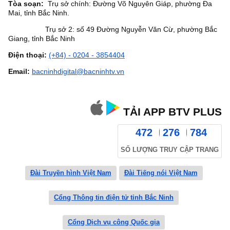
Tòa soạn:
Trụ sở chính: Đường Võ Nguyên Giáp, phường Đa
Mai, tỉnh Bắc Ninh.
Trụ sở 2: số 49 Đường Nguyễn Văn Cừ, phường Bắc
Giang, tỉnh Bắc Ninh
Điện thoại:
(+84) - 0204 - 3854404
Email:
bacninhdigital@bacninhtv.vn
TẢI APP BTV PLUS
472
276
784
SỐ LƯỢNG TRUY CẬP TRANG
Đài Truyền hình Việt Nam
Đài Tiếng nói Việt Nam
Cổng Thông tin điện tử tỉnh Bắc Ninh
Cổng Dịch vụ công Quốc gia