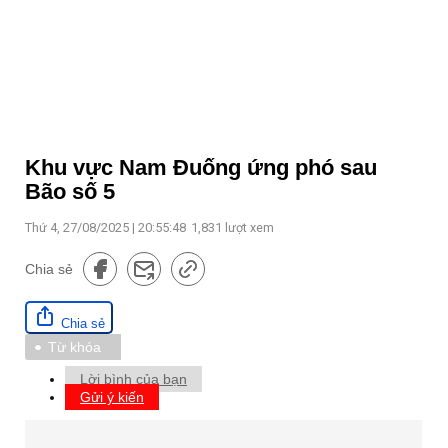
Khu vực Nam Đuống ứng phó sau
Bão số 5
Thứ 4, 27/08/2025 | 20:55:48
1,831
lượt xem
Chia sẻ
Chia sẻ
Từ khóa
Lời bình của bạn
Gửi ý kiến