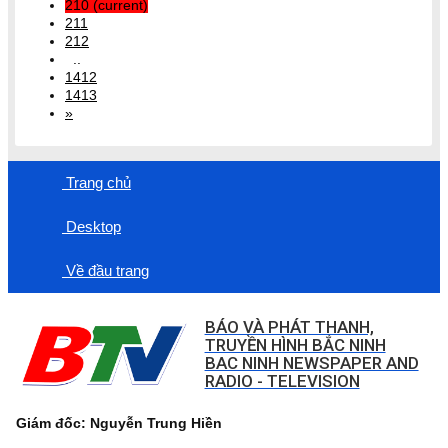
210
(current)
211
212
..
1412
1413
»
Trang chủ
Desktop
Về đầu trang
BÁO VÀ PHÁT THANH,
TRUYỀN HÌNH BẮC NINH
BAC NINH NEWSPAPER AND
RADIO - TELEVISION
Giám đốc: Nguyễn Trung Hiền