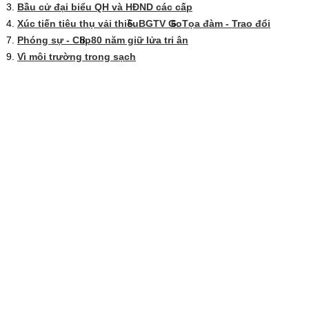
Bầu cử đại biểu QH và HĐND các cấp
Xúc tiến tiêu thụ vải thiều
BGTV Go
Tọa đàm - Trao đổi
Phóng sự - Clip
80 năm giữ lửa tri ân
Vì môi trường trong sạch