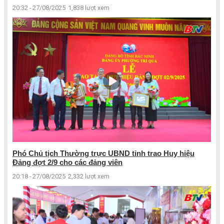
20:32 - 27/08/2025
1,838 lượt xem
Phó Chủ tịch Thường trực UBND tỉnh trao Huy hiệu
Đảng đợt 2/9 cho các đảng viên
20:18 - 27/08/2025
2,332 lượt xem