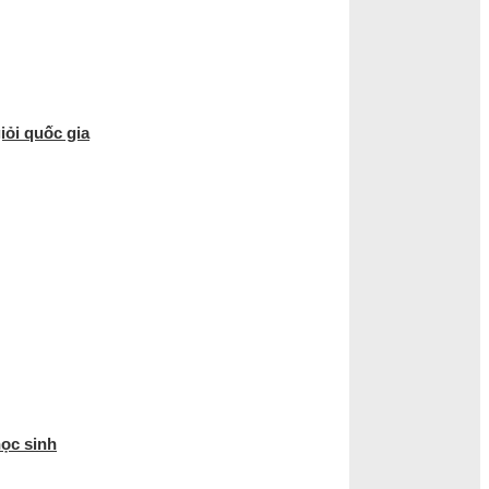
iỏi quốc gia
học sinh