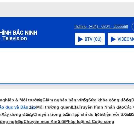
Hotline: (+84) - 0204 - 3555568
HÌNH BẮC NINH
 Television
BTV (CŨ)
VIDEO
M
 nghiệp & Môi trường
Giảm nghèo bền vững
Sức khỏe cộng đồng
D
áo dục và Đào tạo
Môi trường quanh ta
Truyền hình Nhân đạo
Các 
n
Xây dựng Đảng
Chuyện trong tuần
Tạp chí du lịch
Điện với SX&Đ
nông nghiệp
Chuyên mục Kinh tế
Pháp luật và Cuộc sống