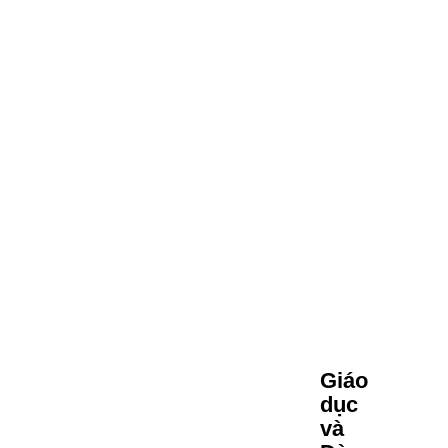
Giáo
dục
và