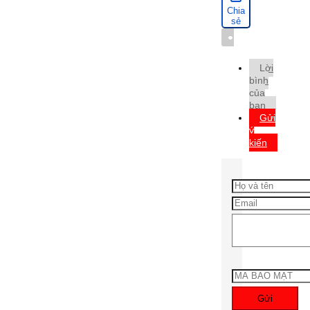
Chia
sẻ
Từ
khóa
Lời
bình
của
bạn
Gửi
ý
kiến
Gửi