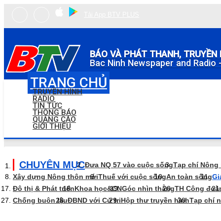
Tải App BTV PLUS
BÁO VÀ PHÁT THANH, TRUYỀN 
Bac Ninh Newspaper and Radio -
TRANG CHỦ
TRUYỀN HÌNH
RADIO
TIN TỨC
THÔNG BÁO
QUẢNG CÁO
GIỚI THIỆU
CHUYÊN MỤC
Đưa NQ 57 vào cuộc sống
Tạp chí Nông
Xây dựng Nông thôn mới
Thuế với cuộc sống
An toàn sống
Gi
Đô thị & Phát triển
Khoa học&CN
Góc nhìn thẳng
TH Công đoà
Chống buôn lậu
ĐBND với Cử tri
Hộp thư truyền hình
Tạp chí 