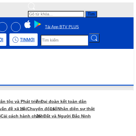
Tìm
Tải App BTV PLUS
ỚI
TIN
MỚI
ân tộc và Phát triển
Đại đoàn kết toàn dân
vấn đề xã hội
Chuyển đổi số
Nhận diện sự thật
S
Cải cách hành chính
Đất và Người Bắc Ninh