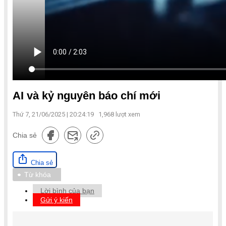
AI và kỷ nguyên báo chí mới
Thứ 7, 21/06/2025 | 20:24:19
1,968
lượt xem
Chia sẻ
Chia sẻ
Từ khóa
Lời bình của bạn
Gửi ý kiến