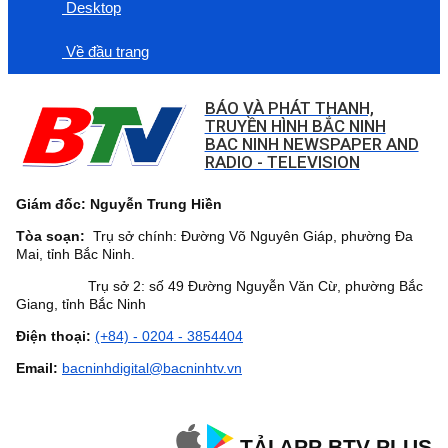
Desktop
Về đầu trang
BÁO VÀ PHÁT THANH,
TRUYỀN HÌNH BẮC NINH
BAC NINH NEWSPAPER AND
RADIO - TELEVISION
Giám đốc: Nguyễn Trung Hiền
Tòa soạn:
Trụ sở chính: Đường Võ Nguyên Giáp, phường Đa
Mai, tỉnh Bắc Ninh.
Trụ sở 2: số 49 Đường Nguyễn Văn Cừ, phường Bắc
Giang, tỉnh Bắc Ninh
Điện thoại:
(+84) - 0204 - 3854404
Email:
bacninhdigital@bacninhtv.vn
TẢI APP BTV PLUS