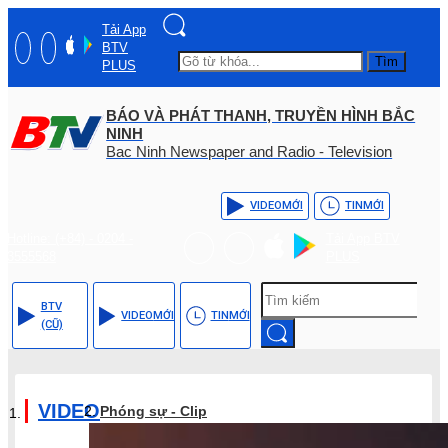
Tải App
BTV
Tìm
PLUS
BÁO VÀ PHÁT THANH, TRUYỀN HÌNH BẮC
NINH
Bac Ninh Newspaper and Radio - Television
VIDEO
MỚI
TIN
MỚI
Hotline: (+84) - 0204 -
Tải App BTV
3555568
PLUS
BTV
VIDEO
MỚI
TIN
MỚI
(CŨ)
VIDEO
Phóng sự - Clip