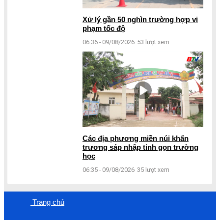
Xử lý gần 50 nghìn trường hợp vi
phạm tốc độ
06:36 - 09/08/2026
53 lượt xem
Các địa phương miền núi khẩn
trương sáp nhập tinh gọn trường
học
06:35 - 09/08/2026
35 lượt xem
Trang chủ