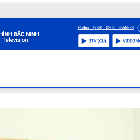
Hotline: (+84) - 0204 - 3555568
HÌNH BẮC NINH
 Television
BTV (CŨ)
VIDEO
M