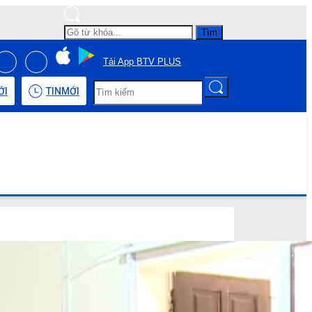
Tìm
Tải App BTV PLUS
ỚI
TIN
MỚI