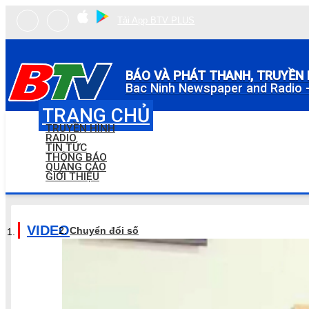
Tải App BTV PLUS
BÁO VÀ PHÁT THANH, TRUYỀN 
Bac Ninh Newspaper and Radio -
TRANG CHỦ
TRUYỀN HÌNH
RADIO
TIN TỨC
THÔNG BÁO
QUẢNG CÁO
GIỚI THIỆU
VIDEO
Chuyển đổi số