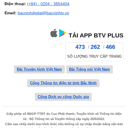
Điện thoại:
(+84) - 0204 - 3854404
Email:
bacninhdigital@bacninhtv.vn
TẢI APP BTV PLUS
473
262
466
SỐ LƯỢNG TRUY CẬP TRANG
Đài Truyền hình Việt Nam
Đài Tiếng nói Việt Nam
Cổng Thông tin điện tử tỉnh Bắc Ninh
Cổng Dịch vụ công Quốc gia
Giấy phép số 80/GP-TTĐT do Cục Phát thanh, Truyền hình và Thông tin điện
tử - Bộ Thông tin và Truyền thông cấp ngày 25/5/2022.
Cấm sao chép dưới mọi hình thức nếu không có sự chấp thuận bằng văn bản