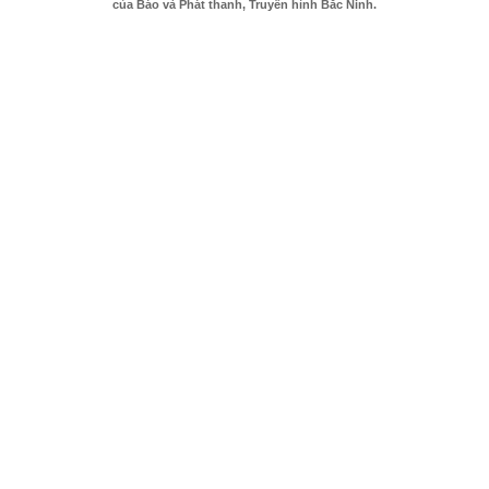
của Báo và Phát thanh, Truyền hình Bắc Ninh.