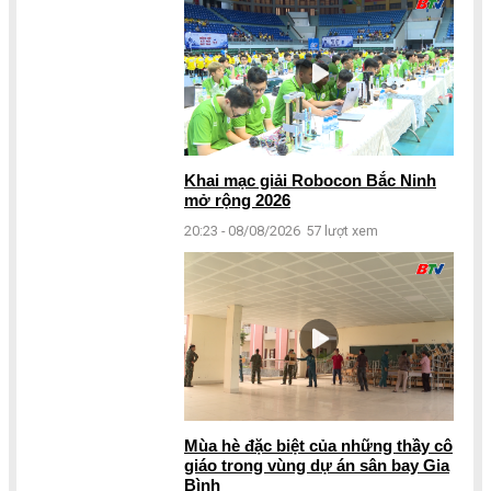
Khai mạc giải Robocon Bắc Ninh
mở rộng 2026
20:23 - 08/08/2026
57 lượt xem
Mùa hè đặc biệt của những thầy cô
giáo trong vùng dự án sân bay Gia
Bình