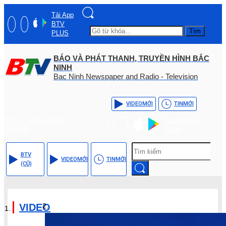
Tải App
BTV
Tìm
PLUS
BÁO VÀ PHÁT THANH, TRUYỀN HÌNH BẮC
NINH
Bac Ninh Newspaper and Radio - Television
VIDEO
MỚI
TIN
MỚI
Hotline: (+84) - 0204 -
Tải App BTV
3555568
PLUS
BTV
VIDEO
MỚI
TIN
MỚI
(CŨ)
VIDEO