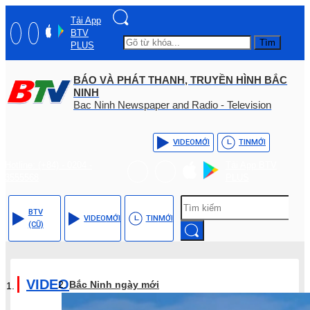
Tải App
BTV
Tìm
PLUS
BÁO VÀ PHÁT THANH, TRUYỀN HÌNH BẮC
NINH
Bac Ninh Newspaper and Radio - Television
VIDEO
MỚI
TIN
MỚI
Hotline: (+84) - 0204 -
Tải App BTV
3555568
PLUS
BTV
VIDEO
MỚI
TIN
MỚI
(CŨ)
VIDEO
Bắc Ninh ngày mới