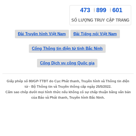
473
899
601
SỐ LƯỢNG TRUY CẬP TRANG
Đài Truyền hình Việt Nam
Đài Tiếng nói Việt Nam
Cổng Thông tin điện tử tỉnh Bắc Ninh
Cổng Dịch vụ công Quốc gia
Giấy phép số 80/GP-TTĐT do Cục Phát thanh, Truyền hình và Thông tin điện
tử - Bộ Thông tin và Truyền thông cấp ngày 25/5/2022.
Cấm sao chép dưới mọi hình thức nếu không có sự chấp thuận bằng văn bản
của Báo và Phát thanh, Truyền hình Bắc Ninh.