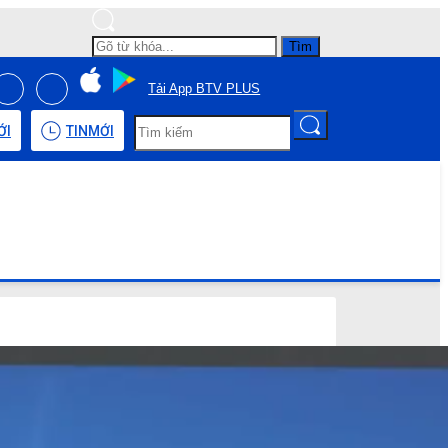
Tìm
Tải App BTV PLUS
ỚI
TIN
MỚI