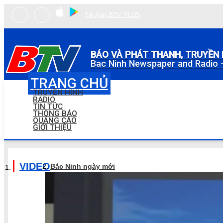
Tải App BTV PLUS
BÁO VÀ PHÁT THANH, TRUYỀN 
Bac Ninh Newspaper and Radio -
TRANG CHỦ
TRUYỀN HÌNH
RADIO
TIN TỨC
THÔNG BÁO
QUẢNG CÁO
GIỚI THIỆU
VIDEO
Bắc Ninh ngày mới