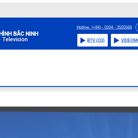
Hotline: (+84) - 0204 - 3555568
HÌNH BẮC NINH
 Television
BTV (CŨ)
VIDEO
M