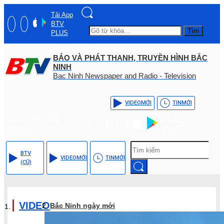
Tải App
BTV
Tìm
PLUS
BÁO VÀ PHÁT THANH, TRUYỀN HÌNH BẮC
NINH
Bac Ninh Newspaper and Radio - Television
VIDEO
MỚI
TIN
MỚI
Hotline: (+84) - 0204 -
Tải App BTV
3555568
PLUS
BTV
VIDEO
MỚI
TIN
MỚI
(CŨ)
VIDEO
Bắc Ninh ngày mới