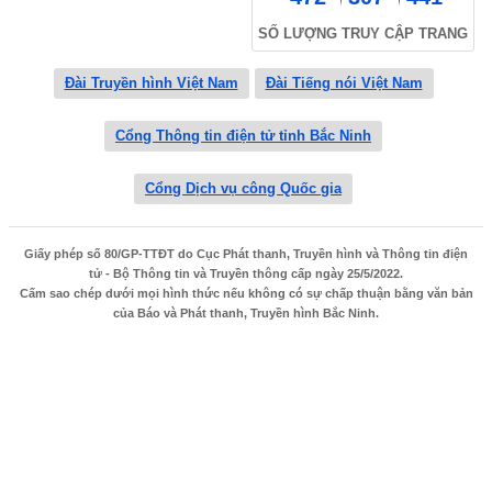
SỐ LƯỢNG TRUY CẬP TRANG
Đài Truyền hình Việt Nam
Đài Tiếng nói Việt Nam
Cổng Thông tin điện tử tỉnh Bắc Ninh
Cổng Dịch vụ công Quốc gia
Giấy phép số 80/GP-TTĐT do Cục Phát thanh, Truyền hình và Thông tin điện
tử - Bộ Thông tin và Truyền thông cấp ngày 25/5/2022.
Cấm sao chép dưới mọi hình thức nếu không có sự chấp thuận bằng văn bản
của Báo và Phát thanh, Truyền hình Bắc Ninh.