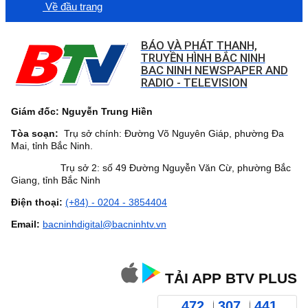
Về đầu trang
BÁO VÀ PHÁT THANH,
TRUYỀN HÌNH BẮC NINH
BAC NINH NEWSPAPER AND
RADIO - TELEVISION
Giám đốc: Nguyễn Trung Hiền
Tòa soạn:
Trụ sở chính: Đường Võ Nguyên Giáp, phường Đa
Mai, tỉnh Bắc Ninh.
Trụ sở 2: số 49 Đường Nguyễn Văn Cừ, phường Bắc
Giang, tỉnh Bắc Ninh
Điện thoại:
(+84) - 0204 - 3854404
Email:
bacninhdigital@bacninhtv.vn
TẢI APP BTV PLUS
472
307
441