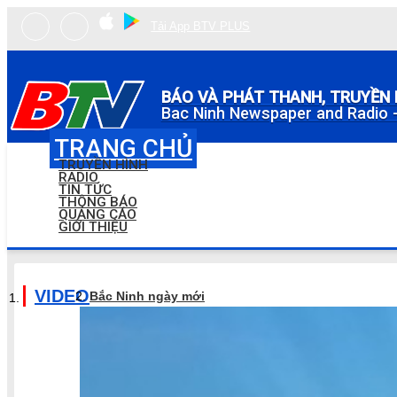
Tải App BTV PLUS
BÁO VÀ PHÁT THANH, TRUYỀN 
Bac Ninh Newspaper and Radio -
TRANG CHỦ
TRUYỀN HÌNH
RADIO
TIN TỨC
THÔNG BÁO
QUẢNG CÁO
GIỚI THIỆU
VIDEO
Bắc Ninh ngày mới