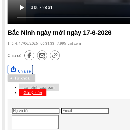
Bắc Ninh ngày mới ngày 17-6-2026
Thứ 4, 17/06/2026 | 06:31:33
7,995
lượt xem
Chia sẻ
Chia sẻ
Từ khóa
Lời bình của bạn
Gửi ý kiến