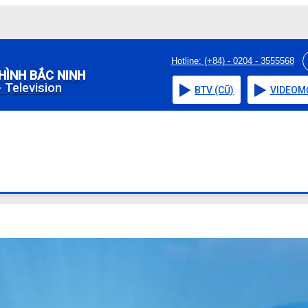
Hotline: (+84) - 0204 - 3555568
HÌNH BẮC NINH
 Television
BTV (CŨ)
VIDEO
M