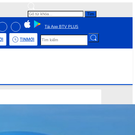
Tìm
Tải App BTV PLUS
ỚI
TIN
MỚI