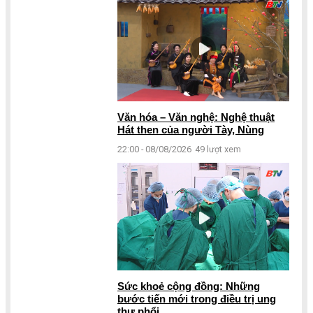
Văn hóa – Văn nghệ: Nghệ thuật
Hát then của người Tày, Nùng
22:00 - 08/08/2026
49 lượt xem
Sức khoẻ cộng đồng: Những
bước tiến mới trong điều trị ung
thư phổi