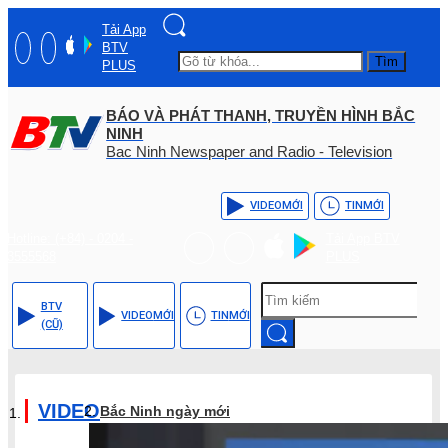
Tải App
BTV
Tìm
PLUS
BÁO VÀ PHÁT THANH, TRUYỀN HÌNH BẮC
NINH
Bac Ninh Newspaper and Radio - Television
VIDEO
MỚI
TIN
MỚI
Hotline: (+84) - 0204 -
Tải App BTV
3555568
PLUS
BTV
VIDEO
MỚI
TIN
MỚI
(CŨ)
VIDEO
Bắc Ninh ngày mới