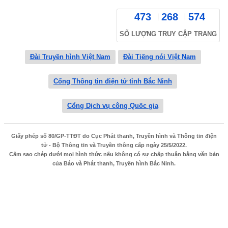
473
268
574
SỐ LƯỢNG TRUY CẬP TRANG
Đài Truyền hình Việt Nam
Đài Tiếng nói Việt Nam
Cổng Thông tin điện tử tỉnh Bắc Ninh
Cổng Dịch vụ công Quốc gia
Giấy phép số 80/GP-TTĐT do Cục Phát thanh, Truyền hình và Thông tin điện
tử - Bộ Thông tin và Truyền thông cấp ngày 25/5/2022.
Cấm sao chép dưới mọi hình thức nếu không có sự chấp thuận bằng văn bản
của Báo và Phát thanh, Truyền hình Bắc Ninh.