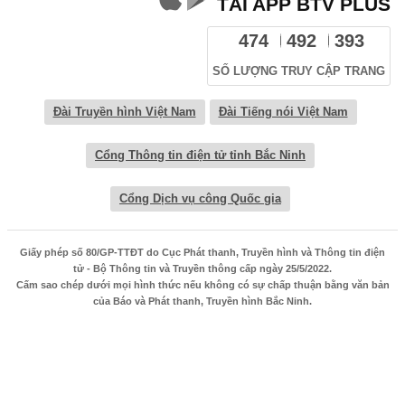
TẢI APP BTV PLUS
474
492
393
SỐ LƯỢNG TRUY CẬP TRANG
Đài Truyền hình Việt Nam
Đài Tiếng nói Việt Nam
Cổng Thông tin điện tử tỉnh Bắc Ninh
Cổng Dịch vụ công Quốc gia
Giấy phép số 80/GP-TTĐT do Cục Phát thanh, Truyền hình và Thông tin điện
tử - Bộ Thông tin và Truyền thông cấp ngày 25/5/2022.
Cấm sao chép dưới mọi hình thức nếu không có sự chấp thuận bằng văn bản
của Báo và Phát thanh, Truyền hình Bắc Ninh.