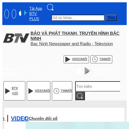
Tải App
BTV
Tìm
PLUS
BÁO VÀ PHÁT THANH, TRUYỀN HÌNH BẮC
NINH
Bac Ninh Newspaper and Radio - Television
VIDEO
MỚI
TIN
MỚI
Hotline: (+84) - 0204 -
Tải App BTV
3555568
PLUS
BTV
VIDEO
MỚI
TIN
MỚI
(CŨ)
VIDEO
Chuyển đổi số