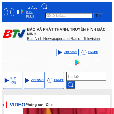
Tải App
BTV
Tìm
PLUS
BÁO VÀ PHÁT THANH, TRUYỀN HÌNH BẮC
NINH
Bac Ninh Newspaper and Radio - Television
VIDEO
MỚI
TIN
MỚI
Hotline: (+84) - 0204 -
Tải App BTV
3555568
PLUS
BTV
VIDEO
MỚI
TIN
MỚI
(CŨ)
VIDEO
Phóng sự - Clip