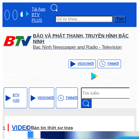
Tải App
BTV
Tìm
PLUS
BÁO VÀ PHÁT THANH, TRUYỀN HÌNH BẮC
NINH
Bac Ninh Newspaper and Radio - Television
VIDEO
MỚI
TIN
MỚI
Hotline: (+84) - 0204 -
Tải App BTV
3555568
PLUS
BTV
VIDEO
MỚI
TIN
MỚI
(CŨ)
VIDEO
Bản tin thời sự trưa