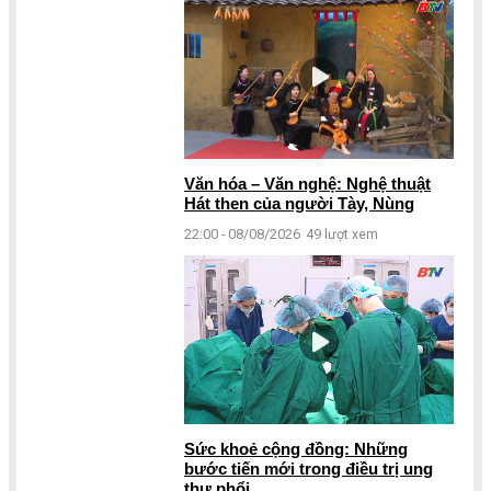
Văn hóa – Văn nghệ: Nghệ thuật
Hát then của người Tày, Nùng
22:00 - 08/08/2026
49 lượt xem
Sức khoẻ cộng đồng: Những
bước tiến mới trong điều trị ung
thư phổi