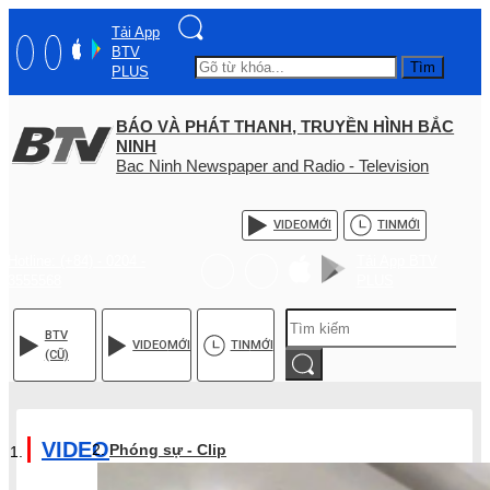
Tải App
BTV
Tìm
PLUS
BÁO VÀ PHÁT THANH, TRUYỀN HÌNH BẮC
NINH
Bac Ninh Newspaper and Radio - Television
VIDEO
MỚI
TIN
MỚI
Hotline: (+84) - 0204 -
Tải App BTV
3555568
PLUS
BTV
VIDEO
MỚI
TIN
MỚI
(CŨ)
VIDEO
Phóng sự - Clip