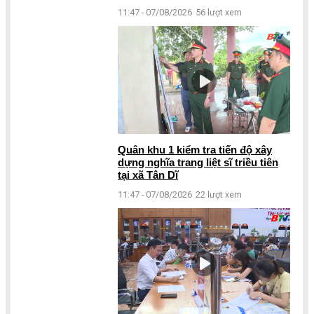
11:47 - 07/08/2026
56 lượt xem
Quân khu 1 kiểm tra tiến độ xây
dựng nghĩa trang liệt sĩ triều tiên
tại xã Tân Dĩ
11:47 - 07/08/2026
22 lượt xem