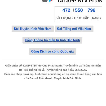
TẢI APP BTV PLUS
472
550
796
SỐ LƯỢNG TRUY CẬP TRANG
Đài Truyền hình Việt Nam
Đài Tiếng nói Việt Nam
Cổng Thông tin điện tử tỉnh Bắc Ninh
Cổng Dịch vụ công Quốc gia
Giấy phép số 80/GP-TTĐT do Cục Phát thanh, Truyền hình và Thông tin điện
tử - Bộ Thông tin và Truyền thông cấp ngày 25/5/2022.
Cấm sao chép dưới mọi hình thức nếu không có sự chấp thuận bằng văn bản
của Báo và Phát thanh, Truyền hình Bắc Ninh.