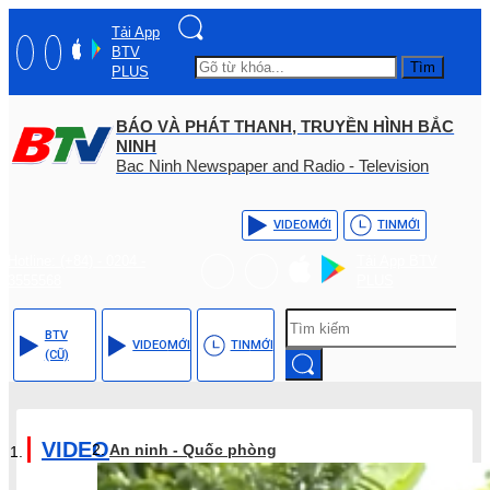
Tải App
BTV
Tìm
PLUS
BÁO VÀ PHÁT THANH, TRUYỀN HÌNH BẮC
NINH
Bac Ninh Newspaper and Radio - Television
VIDEO
MỚI
TIN
MỚI
Hotline: (+84) - 0204 -
Tải App BTV
3555568
PLUS
BTV
VIDEO
MỚI
TIN
MỚI
(CŨ)
VIDEO
An ninh - Quốc phòng