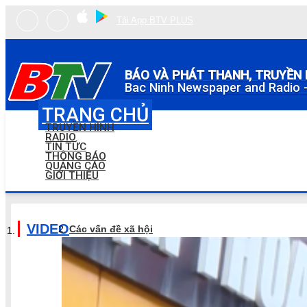
Tải App BTV PLUS
BÁO VÀ PHÁT THANH, TRUYỀN 
Bac Ninh Newspaper and Radio -
TRANG CHỦ
TRUYỀN HÌNH
RADIO
TIN TỨC
THÔNG BÁO
QUẢNG CÁO
GIỚI THIỆU
VIDEO
Các vấn đề xã hội