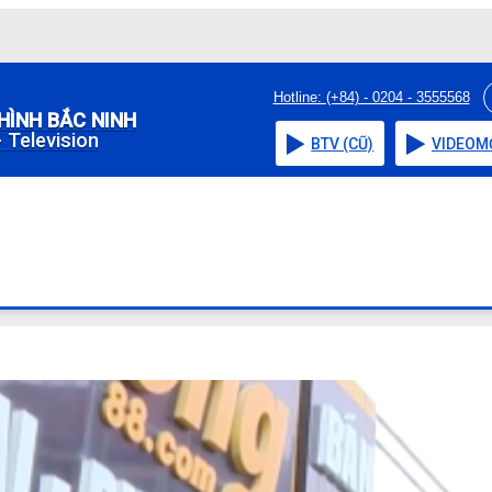
Hotline: (+84) - 0204 - 3555568
HÌNH BẮC NINH
 Television
BTV (CŨ)
VIDEO
M