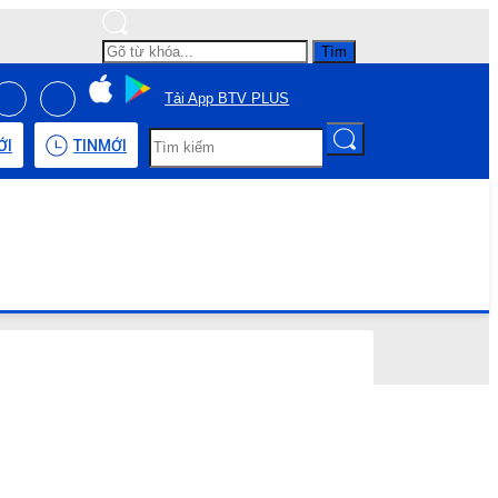
Tìm
Tải App BTV PLUS
ỚI
TIN
MỚI