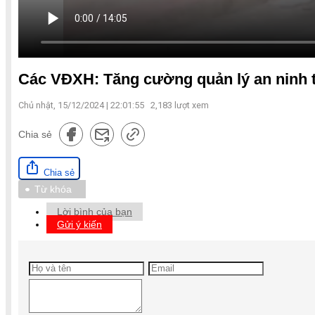
Các VĐXH: Tăng cường quản lý an ninh tr
Chủ nhật, 15/12/2024 | 22:01:55
2,183
lượt xem
Chia sẻ
Chia sẻ
Từ khóa
Lời bình của bạn
Gửi ý kiến