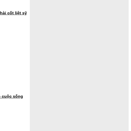
ài cốt liệt sỹ
o cuộc sống