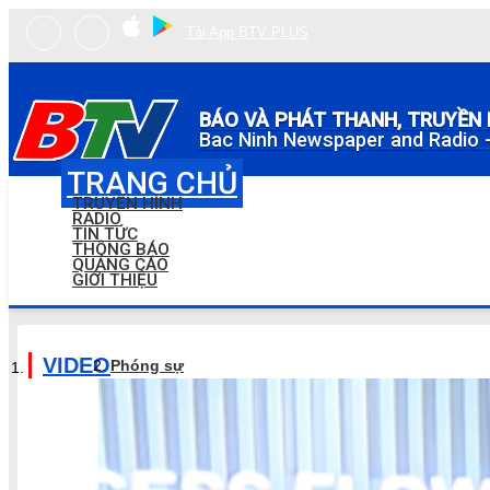
Tải App BTV PLUS
BÁO VÀ PHÁT THANH, TRUYỀN 
Bac Ninh Newspaper and Radio -
TRANG CHỦ
TRUYỀN HÌNH
RADIO
TIN TỨC
THÔNG BÁO
QUẢNG CÁO
GIỚI THIỆU
VIDEO
Phóng sự