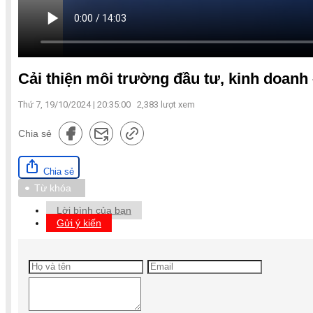
Cải thiện môi trường đầu tư, kinh doanh 
Thứ 7, 19/10/2024 | 20:35:00
2,383
lượt xem
Chia sẻ
Chia sẻ
Từ khóa
Lời bình của bạn
Gửi ý kiến