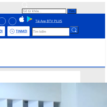
Tìm
Tải App BTV PLUS
ỚI
TIN
MỚI