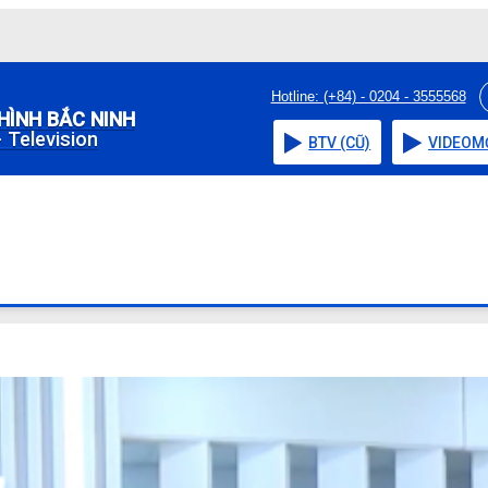
Hotline: (+84) - 0204 - 3555568
HÌNH BẮC NINH
 Television
BTV (CŨ)
VIDEO
M