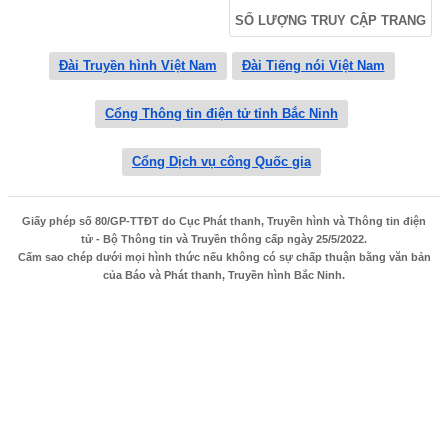
SỐ LƯỢNG TRUY CẬP TRANG
Đài Truyền hình Việt Nam
Đài Tiếng nói Việt Nam
Cổng Thông tin điện tử tỉnh Bắc Ninh
Cổng Dịch vụ công Quốc gia
Giấy phép số 80/GP-TTĐT do Cục Phát thanh, Truyền hình và Thông tin điện
tử - Bộ Thông tin và Truyền thông cấp ngày 25/5/2022.
Cấm sao chép dưới mọi hình thức nếu không có sự chấp thuận bằng văn bản
của Báo và Phát thanh, Truyền hình Bắc Ninh.