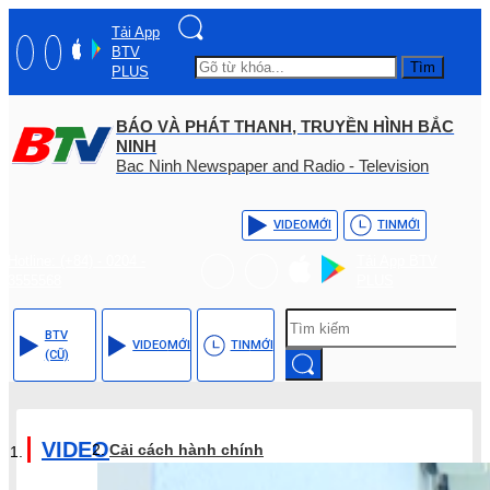
Tải App
BTV
Tìm
PLUS
BÁO VÀ PHÁT THANH, TRUYỀN HÌNH BẮC
NINH
Bac Ninh Newspaper and Radio - Television
VIDEO
MỚI
TIN
MỚI
Hotline: (+84) - 0204 -
Tải App BTV
3555568
PLUS
BTV
VIDEO
MỚI
TIN
MỚI
(CŨ)
VIDEO
Cải cách hành chính