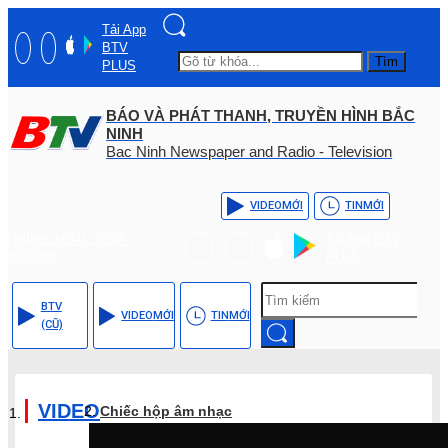
Tải App
BTV
Tìm
PLUS
BÁO VÀ PHÁT THANH, TRUYỀN HÌNH BẮC
NINH
Bac Ninh Newspaper and Radio - Television
VIDEO
MỚI
TIN
MỚI
Hotline: (+84) - 0204 -
Tải App BTV
3555568
PLUS
BTV
VIDEO
MỚI
TIN
MỚI
(CŨ)
VIDEO
Chiếc hộp âm nhạc