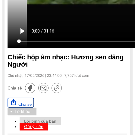
Chiếc hộp âm nhạc: Hương sen dâng
Người
Chủ nhật, 17/05/2026 | 23:44:00
7,757
lượt xem
Chia sẻ
Chia sẻ
Từ khóa
Lời bình của bạn
Gửi ý kiến