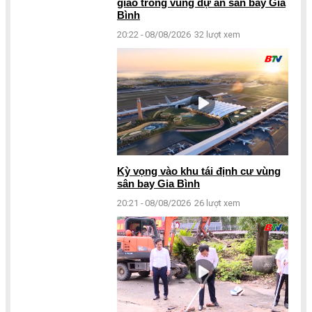
giáo trong vùng dự án sân bay Gia
Bình
20:22 - 08/08/2026
32 lượt xem
Kỳ vọng vào khu tái định cư vùng
sân bay Gia Bình
20:21 - 08/08/2026
26 lượt xem