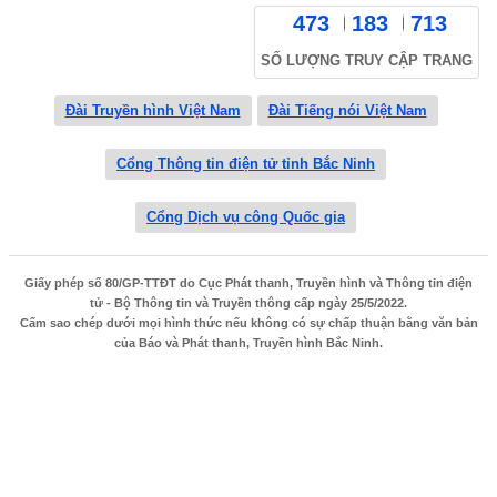
473
183
713
SỐ LƯỢNG TRUY CẬP TRANG
Đài Truyền hình Việt Nam
Đài Tiếng nói Việt Nam
Cổng Thông tin điện tử tỉnh Bắc Ninh
Cổng Dịch vụ công Quốc gia
Giấy phép số 80/GP-TTĐT do Cục Phát thanh, Truyền hình và Thông tin điện
tử - Bộ Thông tin và Truyền thông cấp ngày 25/5/2022.
Cấm sao chép dưới mọi hình thức nếu không có sự chấp thuận bằng văn bản
của Báo và Phát thanh, Truyền hình Bắc Ninh.