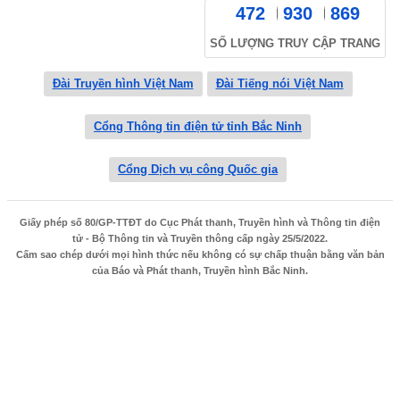
472
930
869
SỐ LƯỢNG TRUY CẬP TRANG
Đài Truyền hình Việt Nam
Đài Tiếng nói Việt Nam
Cổng Thông tin điện tử tỉnh Bắc Ninh
Cổng Dịch vụ công Quốc gia
Giấy phép số 80/GP-TTĐT do Cục Phát thanh, Truyền hình và Thông tin điện
tử - Bộ Thông tin và Truyền thông cấp ngày 25/5/2022.
Cấm sao chép dưới mọi hình thức nếu không có sự chấp thuận bằng văn bản
của Báo và Phát thanh, Truyền hình Bắc Ninh.