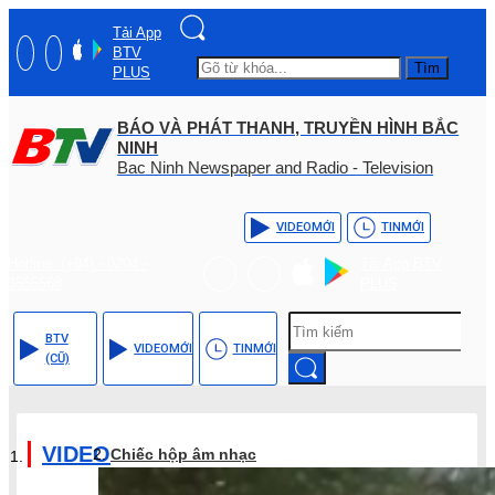
Tải App
BTV
Tìm
PLUS
BÁO VÀ PHÁT THANH, TRUYỀN HÌNH BẮC
NINH
Bac Ninh Newspaper and Radio - Television
VIDEO
MỚI
TIN
MỚI
Hotline: (+84) - 0204 -
Tải App BTV
3555568
PLUS
BTV
VIDEO
MỚI
TIN
MỚI
(CŨ)
VIDEO
Chiếc hộp âm nhạc