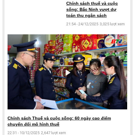
Chính sách thuế và cuộc
sống: Bắc Ninh vượt dự
toán thu ngân sách
21:54 - 24/12/2025
3,025 lượt xem
Chính sách Thuế và cuộc sống: 60 ngày cao điểm
chuyển đổi mô hình thuế
22:31 - 10/12/2025
2,647 lượt xem