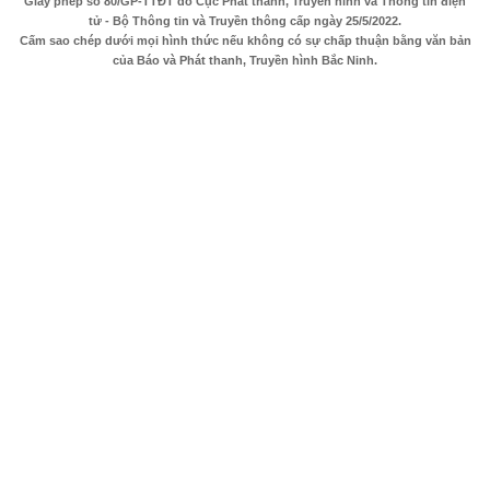
Giấy phép số 80/GP-TTĐT do Cục Phát thanh, Truyền hình và Thông tin điện
tử - Bộ Thông tin và Truyền thông cấp ngày 25/5/2022.
Cấm sao chép dưới mọi hình thức nếu không có sự chấp thuận bằng văn bản
của Báo và Phát thanh, Truyền hình Bắc Ninh.