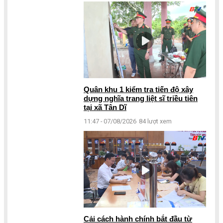
Quân khu 1 kiểm tra tiến độ xây
dựng nghĩa trang liệt sĩ triều tiên
tại xã Tân Dĩ
11:47 - 07/08/2026
84 lượt xem
Cải cách hành chính bắt đầu từ