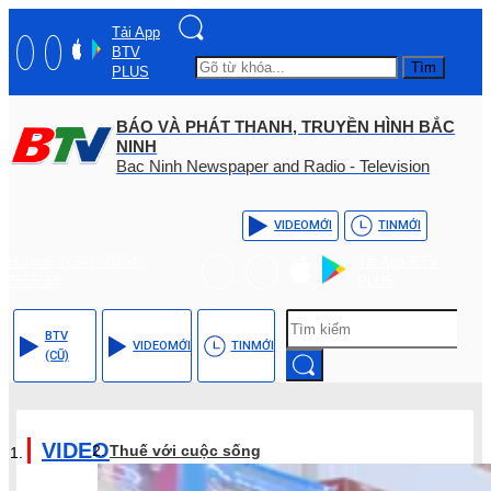
Tải App
BTV
Tìm
PLUS
BÁO VÀ PHÁT THANH, TRUYỀN HÌNH BẮC
NINH
Bac Ninh Newspaper and Radio - Television
VIDEO
MỚI
TIN
MỚI
Hotline: (+84) - 0204 -
Tải App BTV
3555568
PLUS
BTV
VIDEO
MỚI
TIN
MỚI
(CŨ)
VIDEO
Thuế với cuộc sống