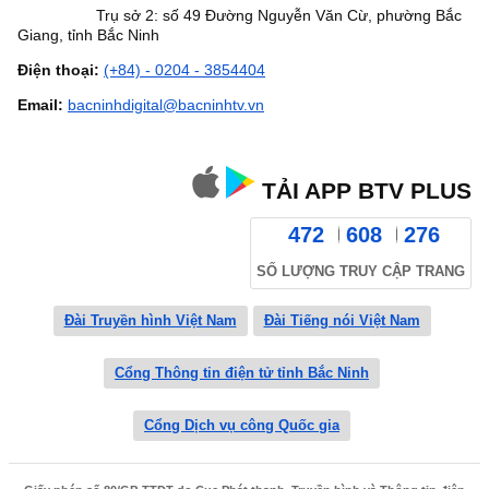
Trụ sở 2: số 49 Đường Nguyễn Văn Cừ, phường Bắc
Giang, tỉnh Bắc Ninh
Điện thoại:
(+84) - 0204 - 3854404
Email:
bacninhdigital@bacninhtv.vn
TẢI APP BTV PLUS
472
608
276
SỐ LƯỢNG TRUY CẬP TRANG
Đài Truyền hình Việt Nam
Đài Tiếng nói Việt Nam
Cổng Thông tin điện tử tỉnh Bắc Ninh
Cổng Dịch vụ công Quốc gia