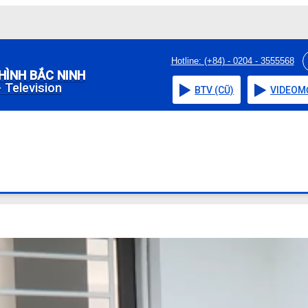
Hotline: (+84) - 0204 - 3555568
HÌNH BẮC NINH
 Television
BTV (CŨ)
VIDEO
M