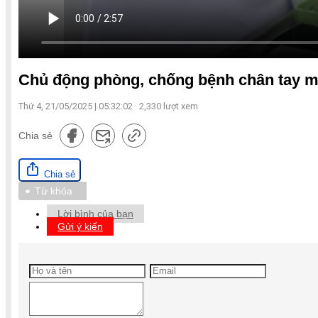
Chủ động phòng, chống bệnh chân tay m
Thứ 4, 21/05/2025 | 05:32:02
2,330
lượt xem
Chia sẻ
Chia sẻ
Từ khóa
Lời bình của bạn
Gửi ý kiến