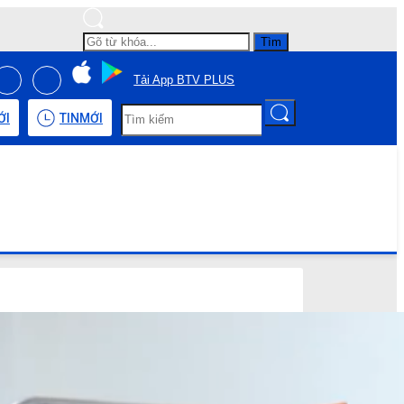
Tìm
Tải App BTV PLUS
ỚI
TIN
MỚI