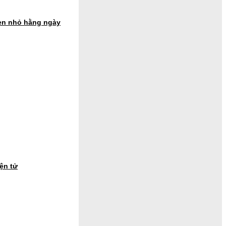
en nhỏ hằng ngày
ện tử