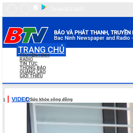
Tải App BTV PLUS
BÁO VÀ PHÁT THANH, TRUYỀN 
Bac Ninh Newspaper and Radio -
TRANG CHỦ
TRUYỀN HÌNH
RADIO
TIN TỨC
THÔNG BÁO
QUẢNG CÁO
GIỚI THIỆU
VIDEO
Sức khỏe cộng đồng