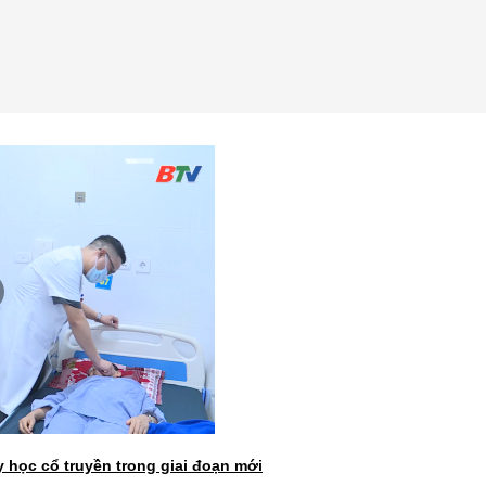
y học cổ truyền trong giai đoạn mới