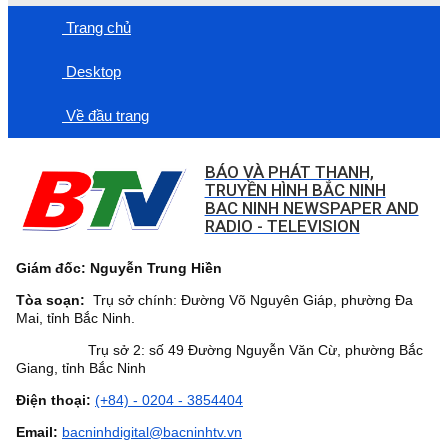
Trang chủ
Desktop
Về đầu trang
BÁO VÀ PHÁT THANH,
TRUYỀN HÌNH BẮC NINH
BAC NINH NEWSPAPER AND
RADIO - TELEVISION
Giám đốc: Nguyễn Trung Hiền
Tòa soạn:
Trụ sở chính: Đường Võ Nguyên Giáp, phường Đa
Mai, tỉnh Bắc Ninh.
Trụ sở 2: số 49 Đường Nguyễn Văn Cừ, phường Bắc
Giang, tỉnh Bắc Ninh
Điện thoại:
(+84) - 0204 - 3854404
Email:
bacninhdigital@bacninhtv.vn