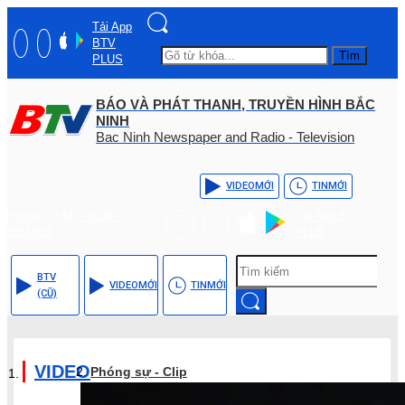
Tải App
BTV
Tìm
PLUS
BÁO VÀ PHÁT THANH, TRUYỀN HÌNH BẮC
NINH
Bac Ninh Newspaper and Radio - Television
VIDEO
MỚI
TIN
MỚI
Hotline: (+84) - 0204 -
Tải App BTV
3555568
PLUS
BTV
VIDEO
MỚI
TIN
MỚI
(CŨ)
VIDEO
Phóng sự - Clip