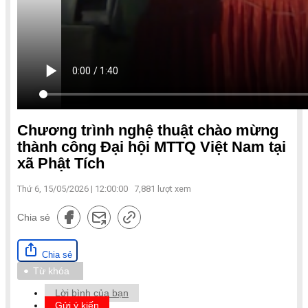
Chương trình nghệ thuật chào mừng
thành công Đại hội MTTQ Việt Nam tại
xã Phật Tích
Thứ 6, 15/05/2026 | 12:00:00
7,881
lượt xem
Chia sẻ
Chia sẻ
Từ khóa
Lời bình của bạn
Gửi ý kiến