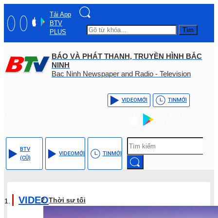
Tải App
BTV
Tìm
PLUS
BÁO VÀ PHÁT THANH, TRUYỀN HÌNH BẮC
NINH
Bac Ninh Newspaper and Radio - Television
VIDEO
MỚI
TIN
MỚI
Hotline: (+84) - 0204 -
Tải App BTV
3555568
PLUS
BTV
VIDEO
MỚI
TIN
MỚI
(CŨ)
VIDEO
Thời sự tối