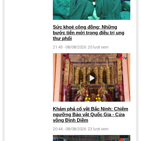
Sức khoẻ cộng đồng: Những
bước tiến mới trong điều trị ung
thư phổi
21:43 - 08/08/2026
20 lượt xem
Khám phá cổ vật Bắc Ninh: Chiêm
ngưỡng Bảo vật Quốc Gia - Cửa
võng Đình Diềm
20:44 - 08/08/2026
23 lượt xem