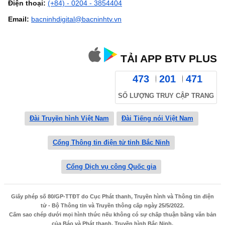
Điện thoại:
(+84) - 0204 - 3854404
Email:
bacninhdigital@bacninhtv.vn
TẢI APP BTV PLUS
473
201
471
SỐ LƯỢNG TRUY CẬP TRANG
Đài Truyền hình Việt Nam
Đài Tiếng nói Việt Nam
Cổng Thông tin điện tử tỉnh Bắc Ninh
Cổng Dịch vụ công Quốc gia
Giấy phép số 80/GP-TTĐT do Cục Phát thanh, Truyền hình và Thông tin điện
tử - Bộ Thông tin và Truyền thông cấp ngày 25/5/2022.
Cấm sao chép dưới mọi hình thức nếu không có sự chấp thuận bằng văn bản
của Báo và Phát thanh, Truyền hình Bắc Ninh.