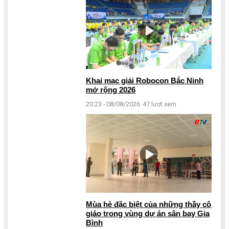
Khai mạc giải Robocon Bắc Ninh
mở rộng 2026
20:23 - 08/08/2026
47 lượt xem
Mùa hè đặc biệt của những thầy cô
giáo trong vùng dự án sân bay Gia
Bình