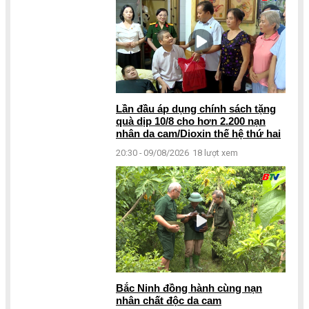
Lần đầu áp dụng chính sách tặng
quà dịp 10/8 cho hơn 2.200 nạn
nhân da cam/Dioxin thế hệ thứ hai
20:30 - 09/08/2026
18 lượt xem
Bắc Ninh đồng hành cùng nạn
nhân chất độc da cam