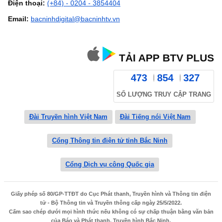
Điện thoại:
(+84) - 0204 - 3854404
Email:
bacninhdigital@bacninhtv.vn
TẢI APP BTV PLUS
473
854
327
SỐ LƯỢNG TRUY CẬP TRANG
Đài Truyền hình Việt Nam
Đài Tiếng nói Việt Nam
Cổng Thông tin điện tử tỉnh Bắc Ninh
Cổng Dịch vụ công Quốc gia
Giấy phép số 80/GP-TTĐT do Cục Phát thanh, Truyền hình và Thông tin điện
tử - Bộ Thông tin và Truyền thông cấp ngày 25/5/2022.
Cấm sao chép dưới mọi hình thức nếu không có sự chấp thuận bằng văn bản
của Báo và Phát thanh, Truyền hình Bắc Ninh.