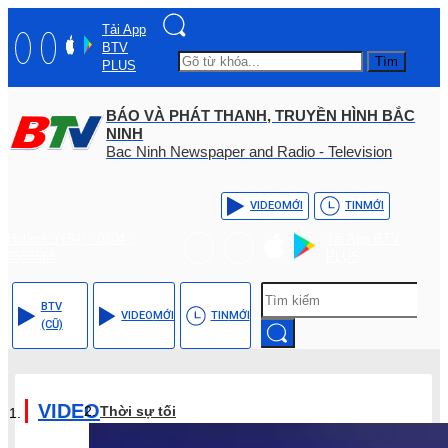
Tải App
BTV
Tìm
PLUS
BÁO VÀ PHÁT THANH, TRUYỀN HÌNH BẮC
NINH
Bac Ninh Newspaper and Radio - Television
VIDEO
MỚI
TIN
MỚI
Hotline: (+84) - 0204 -
Tải App BTV
3555568
PLUS
BTV
VIDEO
MỚI
TIN
MỚI
(CŨ)
VIDEO
Thời sự tối