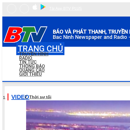
Tải App BTV PLUS
BÁO VÀ PHÁT THANH, TRUYỀN 
Bac Ninh Newspaper and Radio -
TRANG CHỦ
TRUYỀN HÌNH
RADIO
TIN TỨC
THÔNG BÁO
QUẢNG CÁO
GIỚI THIỆU
VIDEO
Thời sự tối