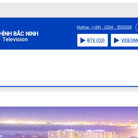
Hotline: (+84) - 0204 - 3555568
HÌNH BẮC NINH
 Television
BTV (CŨ)
VIDEO
M