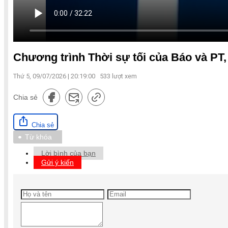
Chương trình Thời sự tối của Báo và PT,
Thứ 5, 09/07/2026 | 20:19:00
533
lượt xem
Chia sẻ
Chia sẻ
Từ khóa
Lời bình của bạn
Gửi ý kiến