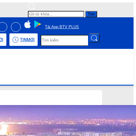
Tìm
Tải App BTV PLUS
ỚI
TIN
MỚI