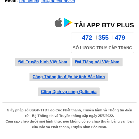
Email:
bacninhdigital@bacninhtv.vn
TẢI APP BTV PLUS
472
355
479
SỐ LƯỢNG TRUY CẬP TRANG
Đài Truyền hình Việt Nam
Đài Tiếng nói Việt Nam
Cổng Thông tin điện tử tỉnh Bắc Ninh
Cổng Dịch vụ công Quốc gia
Giấy phép số 80/GP-TTĐT do Cục Phát thanh, Truyền hình và Thông tin điện
tử - Bộ Thông tin và Truyền thông cấp ngày 25/5/2022.
Cấm sao chép dưới mọi hình thức nếu không có sự chấp thuận bằng văn bản
của Báo và Phát thanh, Truyền hình Bắc Ninh.