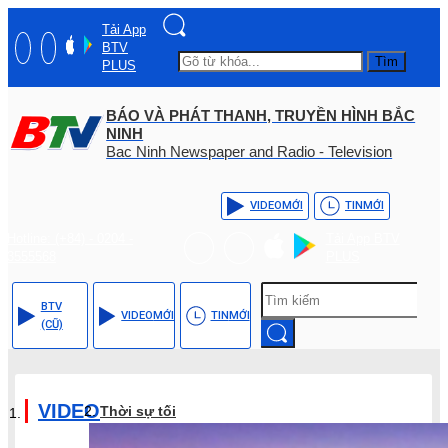
Tải App
BTV
Tìm
PLUS
BÁO VÀ PHÁT THANH, TRUYỀN HÌNH BẮC
NINH
Bac Ninh Newspaper and Radio - Television
VIDEO
MỚI
TIN
MỚI
Hotline: (+84) - 0204 -
Tải App BTV
3555568
PLUS
BTV
VIDEO
MỚI
TIN
MỚI
(CŨ)
VIDEO
Thời sự tối