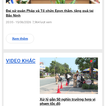
Đại sứ quán Pháp và Tổ chức Epvn thăm, tặng quà tại
Bắc Ninh
20:35 - 15/06/2026
7,964 lượt xem
Xem thêm
VIDEO KHÁC
Xử lý gần 50 nghìn trường hợp vi
phạm tốc độ