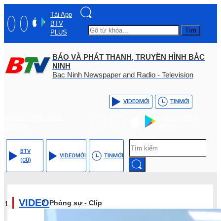
Tải App
BTV
Tìm
PLUS
BÁO VÀ PHÁT THANH, TRUYỀN HÌNH BẮC
NINH
Bac Ninh Newspaper and Radio - Television
VIDEO
MỚI
TIN
MỚI
Hotline: (+84) - 0204 -
Tải App BTV
3555568
PLUS
BTV
VIDEO
MỚI
TIN
MỚI
(CŨ)
VIDEO
Phóng sự - Clip