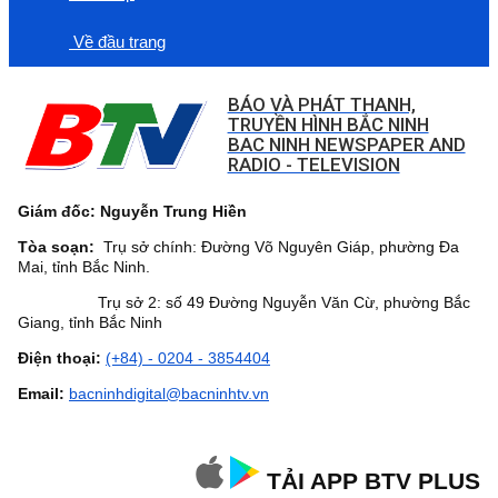
Về đầu trang
BÁO VÀ PHÁT THANH,
TRUYỀN HÌNH BẮC NINH
BAC NINH NEWSPAPER AND
RADIO - TELEVISION
Giám đốc: Nguyễn Trung Hiền
Tòa soạn:
Trụ sở chính: Đường Võ Nguyên Giáp, phường Đa
Mai, tỉnh Bắc Ninh.
Trụ sở 2: số 49 Đường Nguyễn Văn Cừ, phường Bắc
Giang, tỉnh Bắc Ninh
Điện thoại:
(+84) - 0204 - 3854404
Email:
bacninhdigital@bacninhtv.vn
TẢI APP BTV PLUS