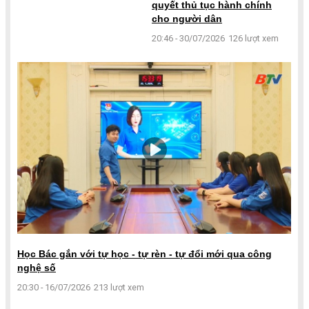
quyết thủ tục hành chính
cho người dân
20:46 - 30/07/2026
126 lượt xem
Học Bác gắn với tự học - tự rèn - tự đổi mới qua công
nghệ số
20:30 - 16/07/2026
213 lượt xem