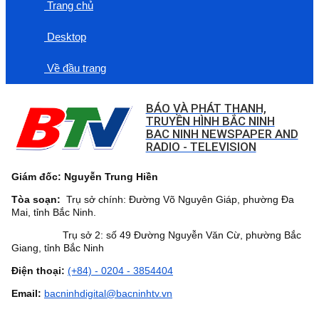
Trang chủ
Desktop
Về đầu trang
BÁO VÀ PHÁT THANH,
TRUYỀN HÌNH BẮC NINH
BAC NINH NEWSPAPER AND
RADIO - TELEVISION
Giám đốc: Nguyễn Trung Hiền
Tòa soạn:
Trụ sở chính: Đường Võ Nguyên Giáp, phường Đa
Mai, tỉnh Bắc Ninh.
Trụ sở 2: số 49 Đường Nguyễn Văn Cừ, phường Bắc
Giang, tỉnh Bắc Ninh
Điện thoại:
(+84) - 0204 - 3854404
Email:
bacninhdigital@bacninhtv.vn