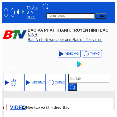
Tải App
BTV
Tìm
PLUS
BÁO VÀ PHÁT THANH, TRUYỀN HÌNH BẮC
NINH
Bac Ninh Newspaper and Radio - Television
VIDEO
MỚI
TIN
MỚI
Hotline: (+84) - 0204 -
Tải App BTV
3555568
PLUS
BTV
VIDEO
MỚI
TIN
MỚI
(CŨ)
VIDEO
Học tập và làm theo Bác