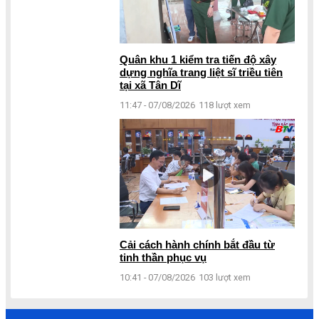
Quân khu 1 kiểm tra tiến độ xây
dựng nghĩa trang liệt sĩ triều tiên
tại xã Tân Dĩ
11:47 - 07/08/2026
118 lượt xem
Cải cách hành chính bắt đầu từ
tinh thần phục vụ
10:41 - 07/08/2026
103 lượt xem