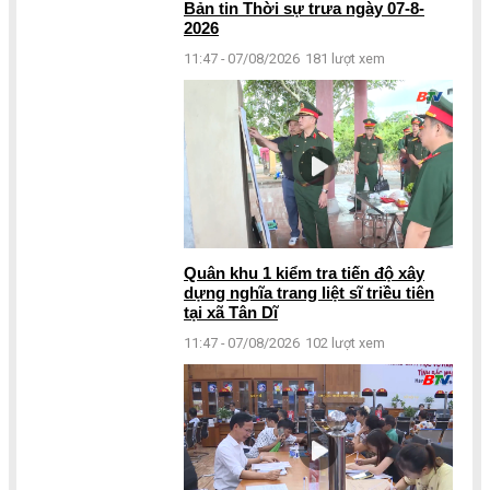
Bản tin Thời sự trưa ngày 07-8-
2026
11:47 - 07/08/2026
181 lượt xem
Quân khu 1 kiểm tra tiến độ xây
dựng nghĩa trang liệt sĩ triều tiên
tại xã Tân Dĩ
11:47 - 07/08/2026
102 lượt xem