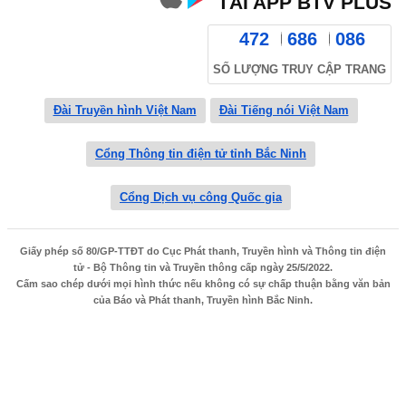
TẢI APP BTV PLUS
472
686
086
SỐ LƯỢNG TRUY CẬP TRANG
Đài Truyền hình Việt Nam
Đài Tiếng nói Việt Nam
Cổng Thông tin điện tử tỉnh Bắc Ninh
Cổng Dịch vụ công Quốc gia
Giấy phép số 80/GP-TTĐT do Cục Phát thanh, Truyền hình và Thông tin điện
tử - Bộ Thông tin và Truyền thông cấp ngày 25/5/2022.
Cấm sao chép dưới mọi hình thức nếu không có sự chấp thuận bằng văn bản
của Báo và Phát thanh, Truyền hình Bắc Ninh.