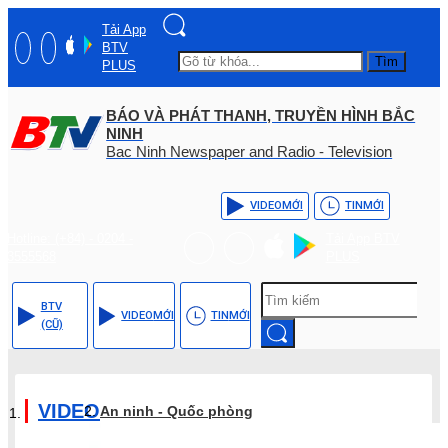
Tải App
BTV
Tìm
PLUS
BÁO VÀ PHÁT THANH, TRUYỀN HÌNH BẮC
NINH
Bac Ninh Newspaper and Radio - Television
VIDEO
MỚI
TIN
MỚI
Hotline: (+84) - 0204 -
Tải App BTV
3555568
PLUS
BTV
VIDEO
MỚI
TIN
MỚI
(CŨ)
VIDEO
An ninh - Quốc phòng