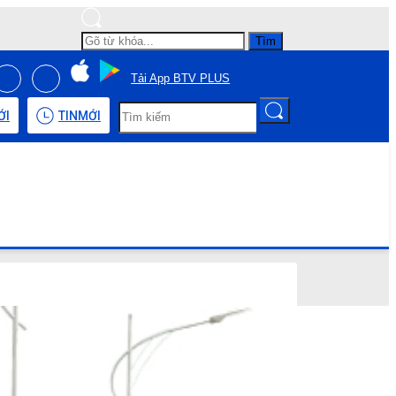
Tìm
Tải App BTV PLUS
ỚI
TIN
MỚI