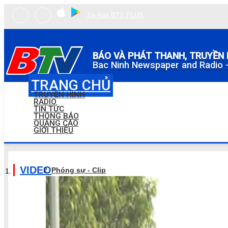
Tải App BTV PLUS
BÁO VÀ PHÁT THANH, TRUYỀN 
Bac Ninh Newspaper and Radio -
TRANG CHỦ
TRUYỀN HÌNH
RADIO
TIN TỨC
THÔNG BÁO
QUẢNG CÁO
GIỚI THIỆU
VIDEO
Phóng sự - Clip