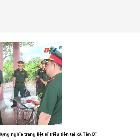
ng nghĩa trang liệt sĩ triều tiên tại xã Tân Dĩ