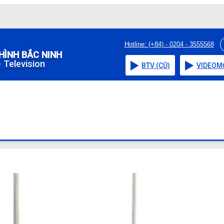
Hotline: (+84) - 0204 - 3555568
HÌNH BẮC NINH
 Television
BTV (CŨ)
VIDEO
M