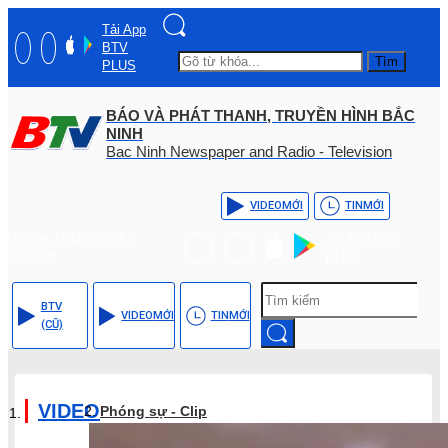
Tải App
BTV
Tìm
PLUS
BÁO VÀ PHÁT THANH, TRUYỀN HÌNH BẮC
NINH
Bac Ninh Newspaper and Radio - Television
VIDEO
MỚI
TIN
MỚI
Hotline: (+84) - 0204 -
Tải App BTV
3555568
PLUS
BTV
VIDEO
MỚI
TIN
MỚI
(CŨ)
VIDEO
Phóng sự - Clip