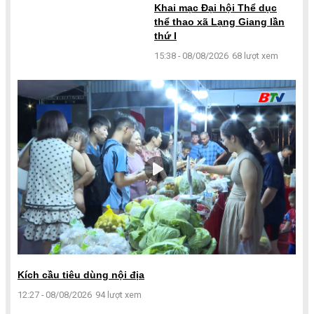
Khai mạc Đại hội Thể dục
thể thao xã Lạng Giang lần
thứ I
15:38 - 08/08/2026
68 lượt xem
Kích cầu tiêu dùng nội địa
12:27 - 08/08/2026
94 lượt xem