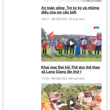
An toàn sống: Trẻ tự kỷ và những
điều cha mẹ cần biết
18:27 - 08/08/2026
22 lượt xem
Khai mạc Đại hội Thể dục thể thao
xã Lạng Giang lần thứ I
15:38 - 08/08/2026
68 lượt xem