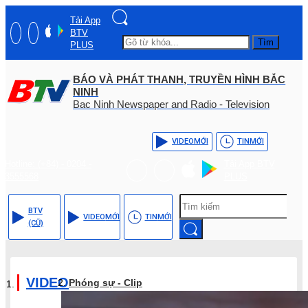
Tải App
BTV
Tìm
PLUS
BÁO VÀ PHÁT THANH, TRUYỀN HÌNH BẮC
NINH
Bac Ninh Newspaper and Radio - Television
VIDEO
MỚI
TIN
MỚI
Hotline: (+84) - 0204 -
Tải App BTV
3555568
PLUS
BTV
VIDEO
MỚI
TIN
MỚI
(CŨ)
VIDEO
Phóng sự - Clip