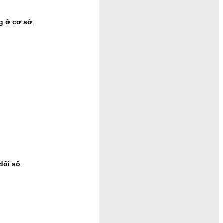
g ở cơ sở
đổi số