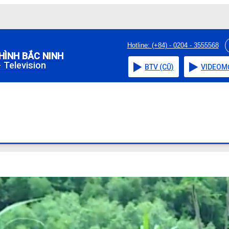
Hotline: (+84) - 0204 - 3555568
HÌNH BẮC NINH
 Television
BTV (CŨ)
VIDEO
M