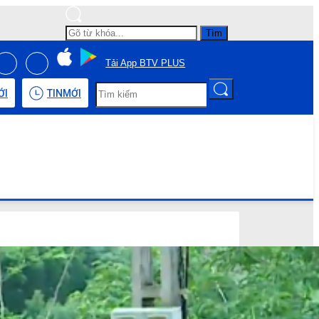
Tìm
Tải App BTV PLUS
ỚI
TIN
MỚI