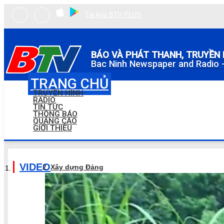
Tải App BTV PLUS
BÁO VÀ PHÁT THANH, TRUYỀN 
Bac Ninh Newspaper and Radio -
TRANG CHỦ
TRUYỀN HÌNH
RADIO
TIN TỨC
THÔNG BÁO
QUẢNG CÁO
GIỚI THIỆU
VIDEO
Xây dựng Đảng