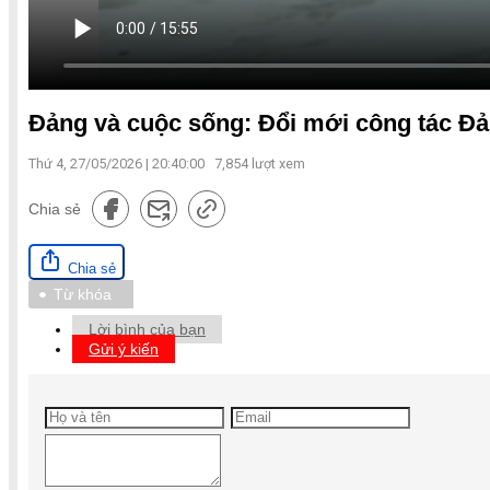
Đảng và cuộc sống: Đổi mới công tác Đả
Thứ 4, 27/05/2026 | 20:40:00
7,854
lượt xem
Chia sẻ
Chia sẻ
Từ khóa
Lời bình của bạn
Gửi ý kiến