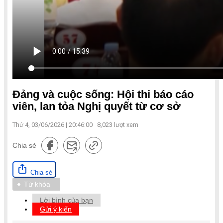
Đảng và cuộc sống: Hội thi báo cáo
viên, lan tỏa Nghị quyết từ cơ sở
Thứ 4, 03/06/2026 | 20:46:00
8,023
lượt xem
Chia sẻ
Chia sẻ
Từ khóa
Lời bình của bạn
Gửi ý kiến