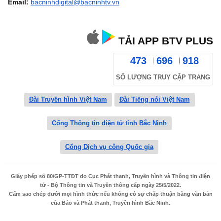
Email:
bacninhdigital@bacninhtv.vn
TẢI APP BTV PLUS
473
696
918
SỐ LƯỢNG TRUY CẬP TRANG
Đài Truyền hình Việt Nam
Đài Tiếng nói Việt Nam
Cổng Thông tin điện tử tỉnh Bắc Ninh
Cổng Dịch vụ công Quốc gia
Giấy phép số 80/GP-TTĐT do Cục Phát thanh, Truyền hình và Thông tin điện
tử - Bộ Thông tin và Truyền thông cấp ngày 25/5/2022.
Cấm sao chép dưới mọi hình thức nếu không có sự chấp thuận bằng văn bản
của Báo và Phát thanh, Truyền hình Bắc Ninh.