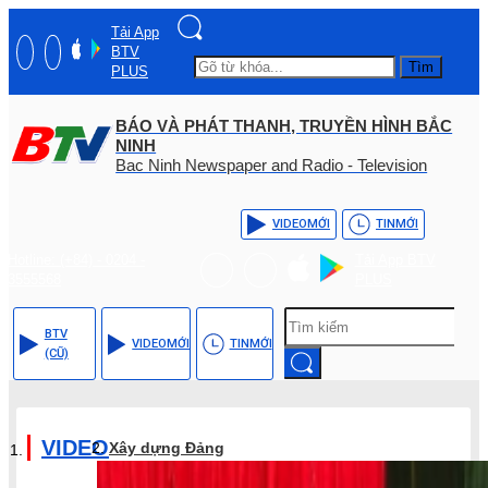
Tải App
BTV
Tìm
PLUS
BÁO VÀ PHÁT THANH, TRUYỀN HÌNH BẮC
NINH
Bac Ninh Newspaper and Radio - Television
VIDEO
MỚI
TIN
MỚI
Hotline: (+84) - 0204 -
Tải App BTV
3555568
PLUS
BTV
VIDEO
MỚI
TIN
MỚI
(CŨ)
VIDEO
Xây dựng Đảng