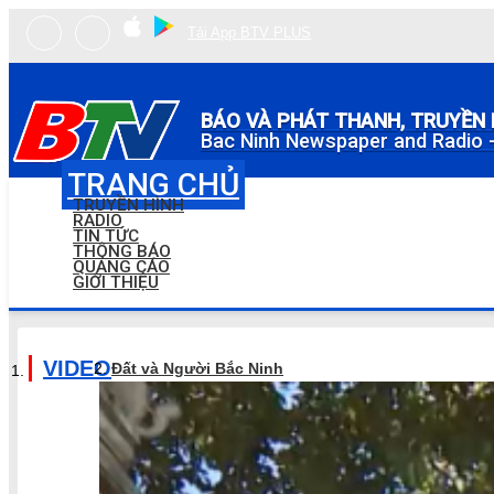
Tải App BTV PLUS
BÁO VÀ PHÁT THANH, TRUYỀN 
Bac Ninh Newspaper and Radio -
TRANG CHỦ
TRUYỀN HÌNH
RADIO
TIN TỨC
THÔNG BÁO
QUẢNG CÁO
GIỚI THIỆU
VIDEO
Đất và Người Bắc Ninh