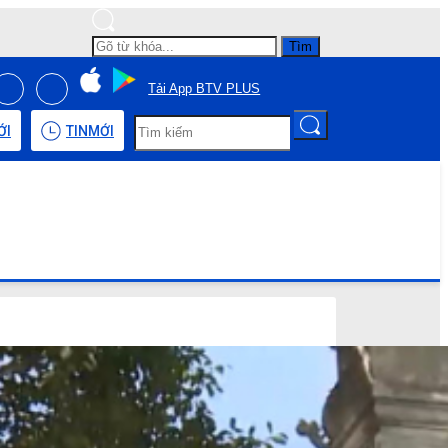
Tìm
Tải App BTV PLUS
ỚI
TIN
MỚI