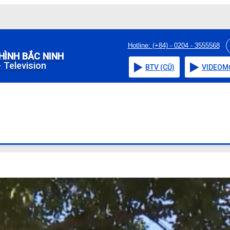
Hotline: (+84) - 0204 - 3555568
HÌNH BẮC NINH
 Television
BTV (CŨ)
VIDEO
M