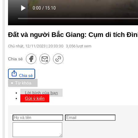
Đất và người Bắc Giang: Cụm di tích Đìn
Chủ nhật, 12/11/2023 | 20:33:30
3,056
lượt xem
Chia sẻ
Chia sẻ
Từ khóa
Lời bình của bạn
Gửi ý kiến