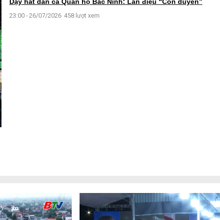
Dạy hát dân ca Quan họ Bắc Ninh: Làn điệu “Còn duyên”
23:00 - 26/07/2026
458 lượt xem