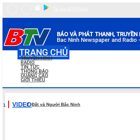
Tải App BTV PLUS
BÁO VÀ PHÁT THANH, TRUYỀN 
Bac Ninh Newspaper and Radio -
TRANG CHỦ
TRUYỀN HÌNH
RADIO
TIN TỨC
THÔNG BÁO
QUẢNG CÁO
GIỚI THIỆU
VIDEO
Đất và Người Bắc Ninh