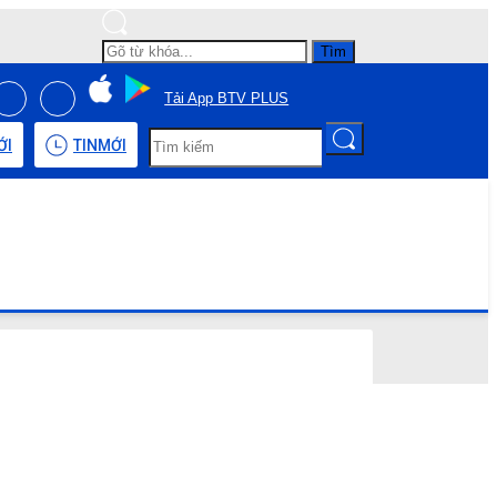
Tìm
Tải App BTV PLUS
ỚI
TIN
MỚI