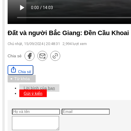
Đất và người Bắc Giang: Đền Cầu Khoai
Chủ nhật, 15/09/2024 | 20:48:31
2,994
lượt xem
Chia sẻ
Chia sẻ
Từ khóa
Lời bình của bạn
Gửi ý kiến