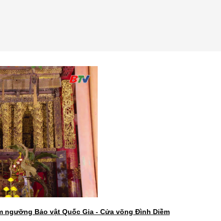
m ngưỡng Bảo vật Quốc Gia - Cửa võng Đình Diềm