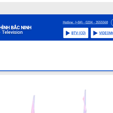
Hotline: (+84) - 0204 - 3555568
HÌNH BẮC NINH
 Television
BTV (CŨ)
VIDEO
M