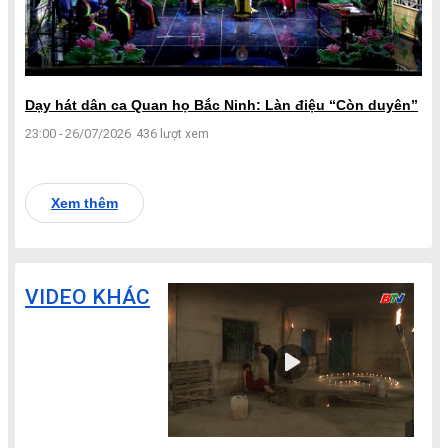
Dạy hát dân ca Quan họ Bắc Ninh: Làn điệu “Còn duyên”
23:00 - 26/07/2026
436 lượt xem
Xem thêm
VIDEO KHÁC