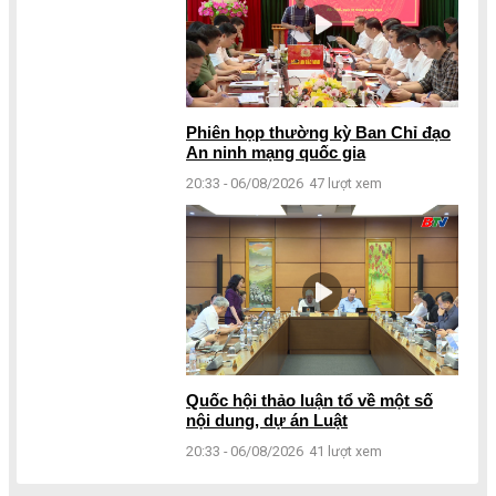
Phiên họp thường kỳ Ban Chỉ đạo
An ninh mạng quốc gia
20:33 - 06/08/2026
47 lượt xem
Quốc hội thảo luận tổ về một số
nội dung, dự án Luật
20:33 - 06/08/2026
41 lượt xem