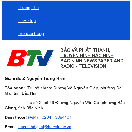
Trang chủ
Desktop
Về đầu trang
BÁO VÀ PHÁT THANH,
TRUYỀN HÌNH BẮC NINH
BAC NINH NEWSPAPER AND
RADIO - TELEVISION
Giám đốc: Nguyễn Trung Hiền
Tòa soạn:
Trụ sở chính: Đường Võ Nguyên Giáp, phường Đa
Mai, tỉnh Bắc Ninh.
Trụ sở 2: số 49 Đường Nguyễn Văn Cừ, phường Bắc
Giang, tỉnh Bắc Ninh
Điện thoại:
(+84) - 0204 - 3854404
Email:
bacninhdigital@bacninhtv.vn