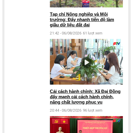
Tạp chí Nông nghiệp và Môi
trường: Đẩy nhanh tiến độ làm
giầu dữ liệu đất đai
21:42 - 06/08/2026
61 lượt xem
Cải cách hành chính: Xã Đại Đồng
đẩy mạnh cải cách hành chính,
nâng chất lượng phục vụ
20:44 - 06/08/2026
96 lượt xem