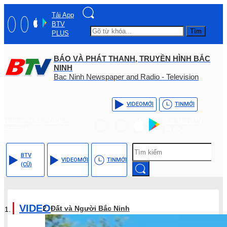
Tải App
BTV
Tìm
PLUS
BÁO VÀ PHÁT THANH, TRUYỀN HÌNH BẮC
NINH
Bac Ninh Newspaper and Radio - Television
VIDEO
MỚI
TIN
MỚI
Hotline: (+84) - 0204 -
Tải App BTV
3555568
PLUS
BTV
VIDEO
MỚI
TIN
MỚI
(CŨ)
VIDEO
Đất và Người Bắc Ninh