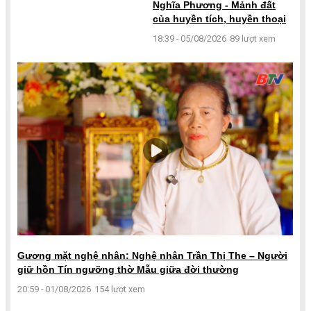
Nghĩa Phương - Mảnh đất
của huyền tích, huyền thoại
18:39 - 05/08/2026
89 lượt xem
Gương mặt nghệ nhân: Nghệ nhân Trần Thị The – Người
giữ hồn Tín ngưỡng thờ Mẫu giữa đời thường
20:59 - 01/08/2026
154 lượt xem