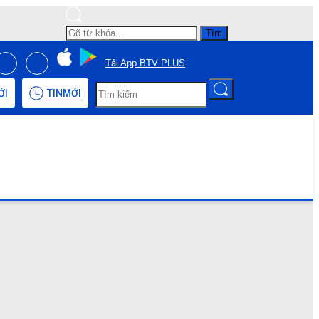
Tìm
Tải App BTV PLUS
ỚI
TIN
MỚI