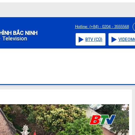
Hotline: (+84) - 0204 - 3555568
HÌNH BẮC NINH
 Television
BTV (CŨ)
VIDEO
M