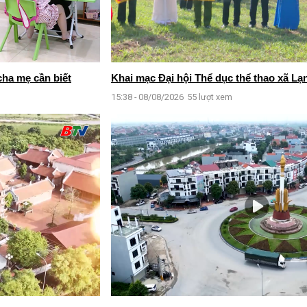
cha mẹ cần biết
Khai mạc Đại hội Thể dục thể thao xã Lạn
15:38 - 08/08/2026
55 lượt xem