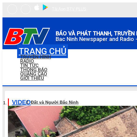
Tải App BTV PLUS
BÁO VÀ PHÁT THANH, TRUYỀN 
Bac Ninh Newspaper and Radio -
TRANG CHỦ
TRUYỀN HÌNH
RADIO
TIN TỨC
THÔNG BÁO
QUẢNG CÁO
GIỚI THIỆU
VIDEO
Đất và Người Bắc Ninh