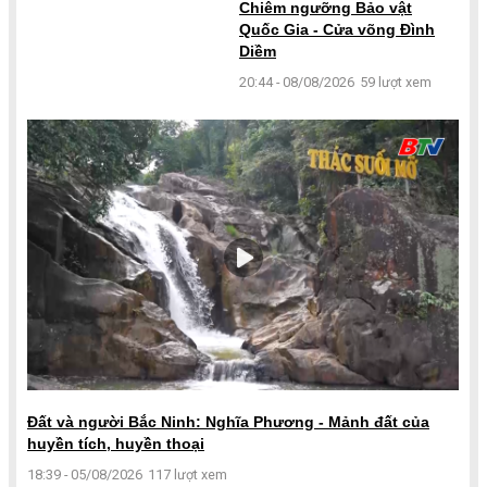
Chiêm ngưỡng Bảo vật
Quốc Gia - Cửa võng Đình
Diềm
20:44 - 08/08/2026
59 lượt xem
Đất và người Bắc Ninh: Nghĩa Phương - Mảnh đất của
huyền tích, huyền thoại
18:39 - 05/08/2026
117 lượt xem