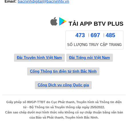
Email:
bacninhdigital@bacninhtv.vn
TẢI APP BTV PLUS
473
697
485
SỐ LƯỢNG TRUY CẬP TRANG
Đài Truyền hình Việt Nam
Đài Tiếng nói Việt Nam
Cổng Thông tin điện tử tỉnh Bắc Ninh
Cổng Dịch vụ công Quốc gia
Giấy phép số 80/GP-TTĐT do Cục Phát thanh, Truyền hình và Thông tin điện
tử - Bộ Thông tin và Truyền thông cấp ngày 25/5/2022.
Cấm sao chép dưới mọi hình thức nếu không có sự chấp thuận bằng văn bản
của Báo và Phát thanh, Truyền hình Bắc Ninh.