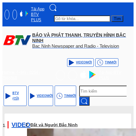
Tải App
BTV
Tìm
PLUS
BÁO VÀ PHÁT THANH, TRUYỀN HÌNH BẮC
NINH
Bac Ninh Newspaper and Radio - Television
VIDEO
MỚI
TIN
MỚI
Hotline: (+84) - 0204 -
Tải App BTV
3555568
PLUS
BTV
VIDEO
MỚI
TIN
MỚI
(CŨ)
VIDEO
Đất và Người Bắc Ninh