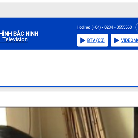
Hotline: (+84) - 0204 - 3555568
HÌNH BẮC NINH
 Television
BTV (CŨ)
VIDEO
M