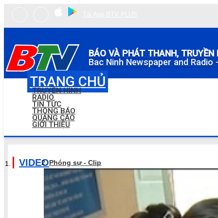
Tải App BTV PLUS
BÁO VÀ PHÁT THANH, TRUYỀN 
Bac Ninh Newspaper and Radio -
TRANG CHỦ
TRUYỀN HÌNH
RADIO
TIN TỨC
THÔNG BÁO
QUẢNG CÁO
GIỚI THIỆU
VIDEO
Phóng sự - Clip