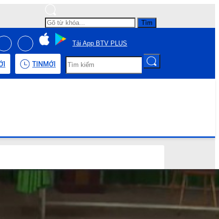
Tìm
Tải App BTV PLUS
ỚI
TIN
MỚI