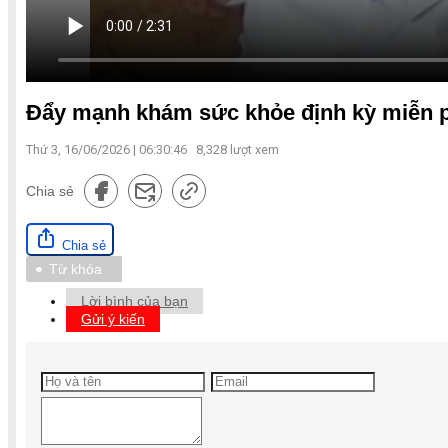
Đẩy mạnh khám sức khỏe định kỳ miễn p
Thứ 3, 16/06/2026 | 06:30:46
8,328
lượt xem
Chia sẻ
Chia sẻ
Từ khóa
Lời bình của bạn
Gửi ý kiến