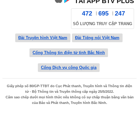
TẢI APP BTV PLUS
472
695
247
SỐ LƯỢNG TRUY CẬP TRANG
Đài Truyền hình Việt Nam
Đài Tiếng nói Việt Nam
Cổng Thông tin điện tử tỉnh Bắc Ninh
Cổng Dịch vụ công Quốc gia
Giấy phép số 80/GP-TTĐT do Cục Phát thanh, Truyền hình và Thông tin điện
tử - Bộ Thông tin và Truyền thông cấp ngày 25/5/2022.
Cấm sao chép dưới mọi hình thức nếu không có sự chấp thuận bằng văn bản
của Báo và Phát thanh, Truyền hình Bắc Ninh.