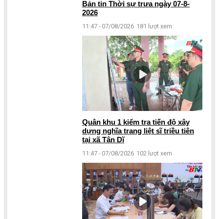
Bản tin Thời sự trưa ngày 07-8-
2026
11:47 - 07/08/2026
181 lượt xem
Quân khu 1 kiểm tra tiến độ xây
dựng nghĩa trang liệt sĩ triều tiên
tại xã Tân Dĩ
11:47 - 07/08/2026
102 lượt xem