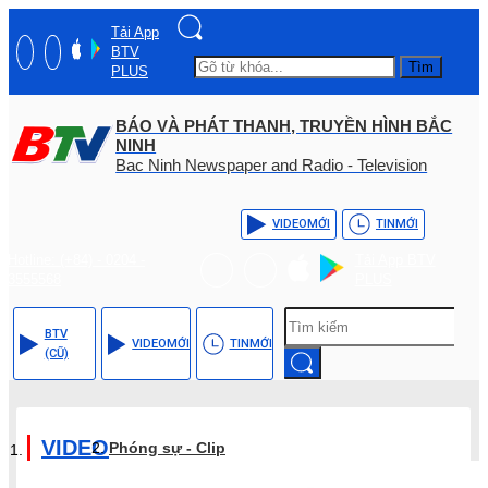
Tải App
BTV
Tìm
PLUS
BÁO VÀ PHÁT THANH, TRUYỀN HÌNH BẮC
NINH
Bac Ninh Newspaper and Radio - Television
VIDEO
MỚI
TIN
MỚI
Hotline: (+84) - 0204 -
Tải App BTV
3555568
PLUS
BTV
VIDEO
MỚI
TIN
MỚI
(CŨ)
VIDEO
Phóng sự - Clip