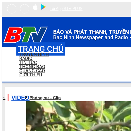
Tải App BTV PLUS
BÁO VÀ PHÁT THANH, TRUYỀN 
Bac Ninh Newspaper and Radio -
TRANG CHỦ
TRUYỀN HÌNH
RADIO
TIN TỨC
THÔNG BÁO
QUẢNG CÁO
GIỚI THIỆU
VIDEO
Phóng sự - Clip