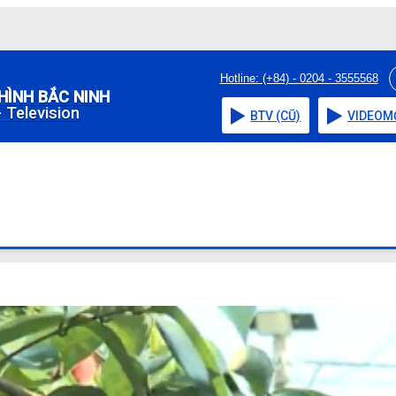
Hotline: (+84) - 0204 - 3555568
HÌNH BẮC NINH
 Television
BTV (CŨ)
VIDEO
M