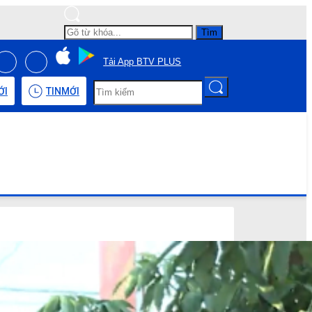
Tìm
Tải App BTV PLUS
ỚI
TIN
MỚI