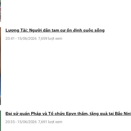
Lương Tài: Người dân tạm cư ổn định cuộc sống
20:41 - 15/06/2026
7,659 lượt xem
Đại sứ quán Pháp và Tổ chức Epvn thăm, tặng quà tại Bắc Nin
20:35 - 15/06/2026
7,691 lượt xem