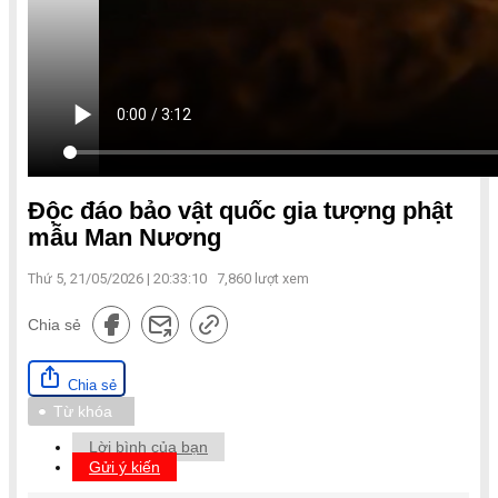
Độc đáo bảo vật quốc gia tượng phật
mẫu Man Nương
Thứ 5, 21/05/2026 | 20:33:10
7,860
lượt xem
Chia sẻ
Chia sẻ
Từ khóa
Lời bình của bạn
Gửi ý kiến