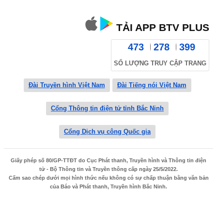
TẢI APP BTV PLUS
473
278
399
SỐ LƯỢNG TRUY CẬP TRANG
Đài Truyền hình Việt Nam
Đài Tiếng nói Việt Nam
Cổng Thông tin điện tử tỉnh Bắc Ninh
Cổng Dịch vụ công Quốc gia
Giấy phép số 80/GP-TTĐT do Cục Phát thanh, Truyền hình và Thông tin điện
tử - Bộ Thông tin và Truyền thông cấp ngày 25/5/2022.
Cấm sao chép dưới mọi hình thức nếu không có sự chấp thuận bằng văn bản
của Báo và Phát thanh, Truyền hình Bắc Ninh.