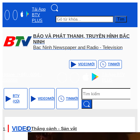
Tải App
BTV
Tìm
PLUS
BÁO VÀ PHÁT THANH, TRUYỀN HÌNH BẮC
NINH
Bac Ninh Newspaper and Radio - Television
VIDEO
MỚI
TIN
MỚI
Hotline: (+84) - 0204 -
Tải App BTV
3555568
PLUS
BTV
VIDEO
MỚI
TIN
MỚI
(CŨ)
VIDEO
Thắng cảnh - Sản vật