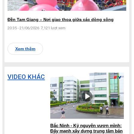
Đền Tam Giang – Nơi giao thoa giữa các dòng sông
20:35 - 21/06/2026
7,121 lượt xem
Xem thêm
VIDEO KHÁC
Bắc Ninh - Kỷ nguyên vươn mình:
Đẩy mạnh xây dựng trung tâm bán