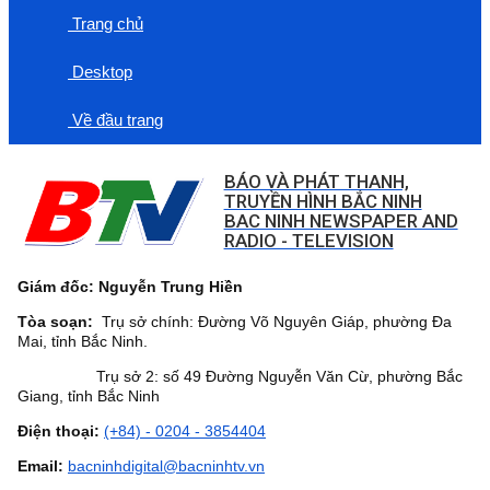
Trang chủ
Desktop
Về đầu trang
BÁO VÀ PHÁT THANH,
TRUYỀN HÌNH BẮC NINH
BAC NINH NEWSPAPER AND
RADIO - TELEVISION
Giám đốc: Nguyễn Trung Hiền
Tòa soạn:
Trụ sở chính: Đường Võ Nguyên Giáp, phường Đa
Mai, tỉnh Bắc Ninh.
Trụ sở 2: số 49 Đường Nguyễn Văn Cừ, phường Bắc
Giang, tỉnh Bắc Ninh
Điện thoại:
(+84) - 0204 - 3854404
Email:
bacninhdigital@bacninhtv.vn