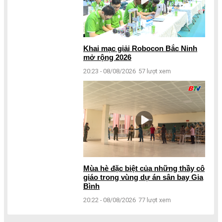
Khai mạc giải Robocon Bắc Ninh
mở rộng 2026
20:23 - 08/08/2026
57 lượt xem
Mùa hè đặc biệt của những thầy cô
giáo trong vùng dự án sân bay Gia
Bình
20:22 - 08/08/2026
77 lượt xem