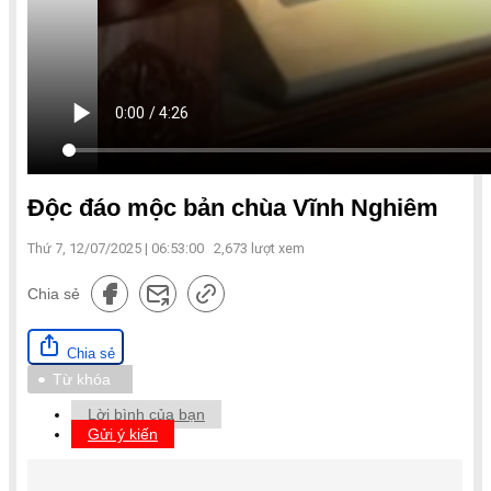
Độc đáo mộc bản chùa Vĩnh Nghiêm
Thứ 7, 12/07/2025 | 06:53:00
2,673
lượt xem
Chia sẻ
Chia sẻ
Từ khóa
Lời bình của bạn
Gửi ý kiến