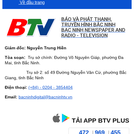
Về đầu trang
BÁO VÀ PHÁT THANH,
TRUYỀN HÌNH BẮC NINH
BAC NINH NEWSPAPER AND
RADIO - TELEVISION
Giám đốc: Nguyễn Trung Hiền
Tòa soạn:
Trụ sở chính: Đường Võ Nguyên Giáp, phường Đa
Mai, tỉnh Bắc Ninh.
Trụ sở 2: số 49 Đường Nguyễn Văn Cừ, phường Bắc
Giang, tỉnh Bắc Ninh
Điện thoại:
(+84) - 0204 - 3854404
Email:
bacninhdigital@bacninhtv.vn
TẢI APP BTV PLUS
472
969
455