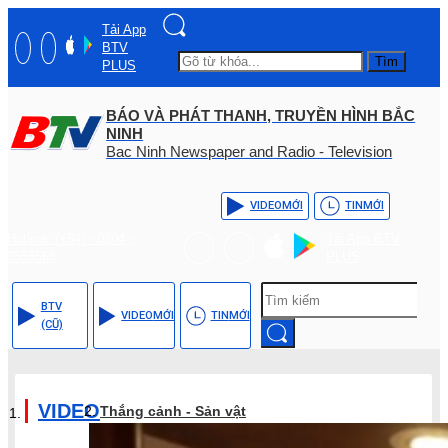
Tải App
BTV
Tìm
PLUS
BÁO VÀ PHÁT THANH, TRUYỀN HÌNH BẮC
NINH
Bac Ninh Newspaper and Radio - Television
VIDEO
MỚI
TIN
MỚI
Hotline: (+84) - 0204 -
Tải App BTV
3555568
PLUS
BTV
VIDEO
MỚI
TIN
MỚI
(CŨ)
VIDEO
Thắng cảnh - Sản vật