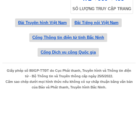
SỐ LƯỢNG TRUY CẬP TRANG
Đài Truyền hình Việt Nam
Đài Tiếng nói Việt Nam
Cổng Thông tin điện tử tỉnh Bắc Ninh
Cổng Dịch vụ công Quốc gia
Giấy phép số 80/GP-TTĐT do Cục Phát thanh, Truyền hình và Thông tin điện
tử - Bộ Thông tin và Truyền thông cấp ngày 25/5/2022.
Cấm sao chép dưới mọi hình thức nếu không có sự chấp thuận bằng văn bản
của Báo và Phát thanh, Truyền hình Bắc Ninh.