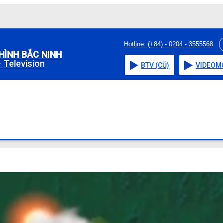
Hotline: (+84) - 0204 - 3555568
HÌNH BẮC NINH
 Television
BTV (CŨ)
VIDEO
M